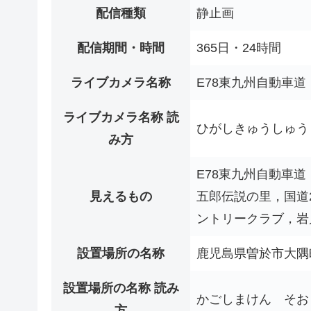
配信種類
静止画
配信期間・時間
365日・24時間
ライブカメラ名称
E78東九州自動車
ライブカメラ名称 読
ひがしきゅうしゅう
み方
E78東九州自動車
見えるもの
五郎伝説の里，国道
ントリークラブ，岩
設置場所の名称
鹿児島県曽於市大隅
設置場所の名称 読み
かごしまけん そお
方