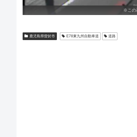
※この
鹿児島県曽於市
E78東九州自動車道
道路