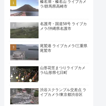
榛名湖・榛名山 ライブカメ
ラ/群馬県高崎市
名護湾・国道58号 ライブカ
メラ/沖縄県名護市
尾鷲港 ライブカメラ/三重県
尾鷲市
山形花笠まつりライブカメ
ラ/山形県七日町
渋谷スクランブル交差点 ラ
イブカメラ/東京都渋谷区