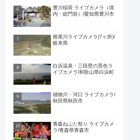
豊川稲荷 ライブカメラ（境
内・総門前）/愛知県豊川市
根尾川ライブカメラ(7ヶ所)/
岐阜県
白浜温泉・三段壁の景色ラ
イブカメラ/和歌山県白浜町
雄物川・河口 ライブカメラ/
秋田県秋田市
青森ねぶた祭り ライブカメ
ラ/青森県青森市