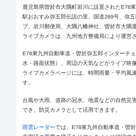
鹿児島県曽於市大隅町岩川に設置されたE78
駅おおすみ弥五郎伝説の里、国道269号、弥
ブ、岩川郵便局、大隅八幡神社、曽於市大隅
ライブカメラは、九州地方整備局により運営
E78東九州自動車道・曽於弥五郎インターチ
水・路面状態）、周辺の天気などがライブ映
ライブカメラページには、時間雨量・平均風
す。
台風や大雨、道路の冠水、地震などの自然災
でき、防災カメラとして活用できます。
雨雲レーダー
では、E78東九州自動車道・曽