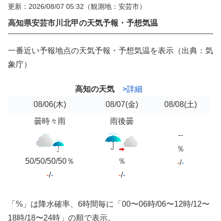
更新：2026/08/07 05:32
（観測地：安芸市）
高知県安芸市川北甲の天気予報・予想気温
一番近い予報地点の天気予報・予想気温を表示（出典：気
象庁）
高知の天気
>詳細
08/06
(木)
08/07
(金)
08/08
(土)
曇時々雨
雨後曇
--
％
50/50/50/50％
％
-
/
-
-
/
-
-
/
-
「%」は降水確率、6時間毎に「00〜06時/06〜12時/12〜
18時/18〜24時」の順で表示。