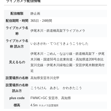
ライブカメラ配信情報
配信種類
静止画
配信期間・時間
365日・24時間
ライブカメラ名
伊尾木川・鉄道橋高架下ライブカメラ
称
ライブカメラ名
いおきがわ・てつどうきょうこうかした
称 読み方
伊尾木川・ごめん・なはり線・鉄道橋高架下・伊尾
木川橋・国道55号土佐東街道・高知県道208号奈比
見えるもの
賀川北線・伊尾木川緑地公園・安芸伊尾木郵便局付
近
設置場所の名称
高知県安芸市川北甲
設置場所の名称
こうちけん あきし かわきたこう
読み方
plus code
FWWC+GC 安芸市、高知県
標高
4.5m
※カメラ設置場所