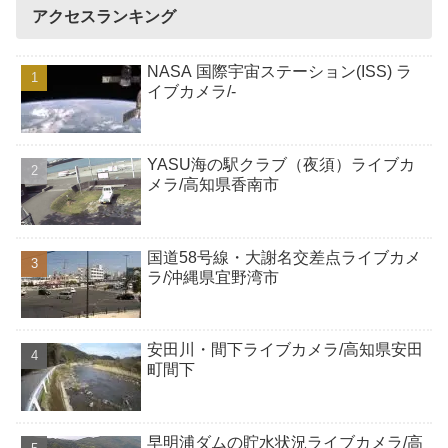
アクセスランキング
NASA 国際宇宙ステーション(ISS) ラ
イブカメラ/-
YASU海の駅クラブ（夜須）ライブカ
メラ/高知県香南市
国道58号線・大謝名交差点ライブカメ
ラ/沖縄県宜野湾市
安田川・間下ライブカメラ/高知県安田
町間下
早明浦ダムの貯水状況ライブカメラ/高