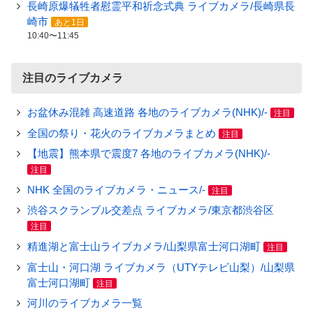
長崎原爆犠牲者慰霊平和祈念式典 ライブカメラ/長崎県長
崎市
あと1日
10:40〜11:45
注目のライブカメラ
お盆休み混雑 高速道路 各地のライブカメラ(NHK)/-
注目
全国の祭り・花火のライブカメラまとめ
注目
【地震】熊本県で震度7 各地のライブカメラ(NHK)/-
注目
NHK 全国のライブカメラ・ニュース/-
注目
渋谷スクランブル交差点 ライブカメラ/東京都渋谷区
注目
精進湖と富士山ライブカメラ/山梨県富士河口湖町
注目
富士山・河口湖 ライブカメラ（UTYテレビ山梨）/山梨県
富士河口湖町
注目
河川のライブカメラ一覧