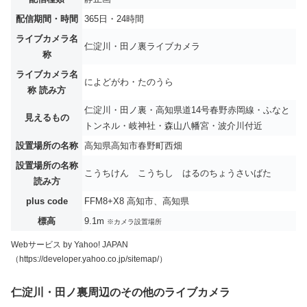
配信期間・時間
365日・24時間
ライブカメラ名
仁淀川・田ノ裏ライブカメラ
称
ライブカメラ名
によどがわ・たのうら
称 読み方
仁淀川・田ノ裏・高知県道14号春野赤岡線・ふなと
見えるもの
トンネル・岐神社・森山八幡宮・波介川付近
設置場所の名称
高知県高知市春野町西畑
設置場所の名称
こうちけん こうちし はるのちょうさいばた
読み方
plus code
FFM8+X8 高知市、高知県
標高
9.1m
※カメラ設置場所
Webサービス by Yahoo! JAPAN
（https://developer.yahoo.co.jp/sitemap/）
仁淀川・田ノ裏周辺のその他のライブカメラ