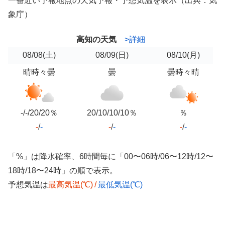
一番近い予報地点の天気予報・予想気温を表示（出典：気
象庁）
高知の天気
>詳細
08/08
(土)
08/09
(日)
08/10
(月)
晴時々曇
曇
曇時々晴
-/-/20/20％
20/10/10/10％
％
-
/
-
-
/
-
-
/
-
「%」は降水確率、6時間毎に「00〜06時/06〜12時/12〜
18時/18〜24時」の順で表示。
予想気温は
最高気温(℃)
/
最低気温(℃)