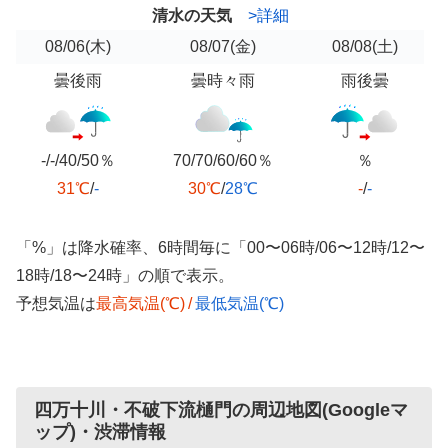
清水の天気
>詳細
08/06
(木)
08/07
(金)
08/08
(土)
曇後雨
曇時々雨
雨後曇
-/-/40/50％
70/70/60/60％
％
31℃
/
-
30℃
/
28℃
-
/
-
「%」は降水確率、6時間毎に「00〜06時/06〜12時/12〜
18時/18〜24時」の順で表示。
予想気温は
最高気温(℃)
/
最低気温(℃)
四万十川・不破下流樋門の周辺地図(Googleマ
ップ)・渋滞情報