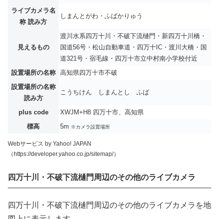
ライブカメラ名
しまんとがわ・ふばかりゅう
称 読み方
渡川水系四万十川・不破下流樋門・新四万十川橋・
見えるもの
国道56号・松山自動車道・四万十IC・渡川大橋・国
道321号・宿毛線・四万十市立中村南小学校付近
設置場所の名称
高知県四万十市不破
設置場所の名称
こうちけん しまんとし ふば
読み方
plus code
XWJM+H8 四万十市、高知県
標高
5m
※カメラ設置場所
Webサービス by Yahoo! JAPAN
（https://developer.yahoo.co.jp/sitemap/）
四万十川・不破下流樋門周辺のその他のライブカメラ
四万十川・不破下流樋門周辺のその他のライブカメラを地
図上に表示します。