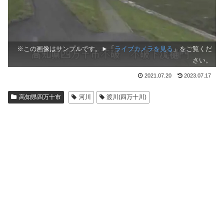
※この画像はサンプルです。►「
ライブカメラを見る
」をご覧くだ
さい。
2021.07.20
2023.07.17
高知県四万十市
河川
渡川(四万十川)