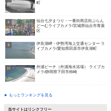
町
仙台七夕まつり・一番街商店街ぶらん
どーむライブカメラ/宮城県仙台市青葉
区
伊良湖岬・伊勢湾海上交通センター ラ
イブカメラ/愛知県田原市伊良湖町
外浦ビーチ（外浦海水浴場） ライブカ
メラ/静岡県下田市柿崎
► もっとランキングを見る
当サイトはリンクフリー