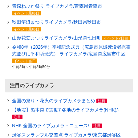
青森ねぶた祭り ライブカメラ/青森県青森市
イベント最終日
秋田竿燈まつりライブカメラ/秋田県秋田市
イベント最終日
山形花笠まつりライブカメラ/山形県七日町
イベント2日目
令和8年（2026年）平和記念式典（広島市原爆死没者慰霊
式並びに平和祈念式） ライブカメラ/広島県広島市中区
イベント当日
午前8時～午前8時50分
注目のライブカメラ
全国の祭り・花火のライブカメラまとめ
注目
【地震】熊本県で震度7 各地のライブカメラ(NHK)/-
注目
NHK 全国のライブカメラ・ニュース/-
注目
渋谷スクランブル交差点 ライブカメラ/東京都渋谷区