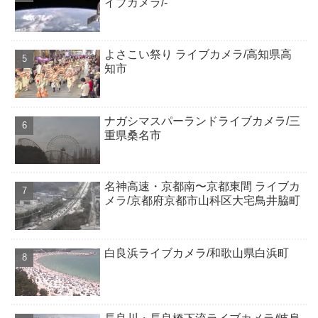
イブカメラ/-
よさこい祭り ライブカメラ/高知県高
知市
ナガシマスパーランドライブカメラ/三
重県桑名市
名神高速・京都南〜京都東間 ライブカ
メラ/京都府京都市山科区大宅鳥井脇町
白良浜ライブカメラ/和歌山県白浜町