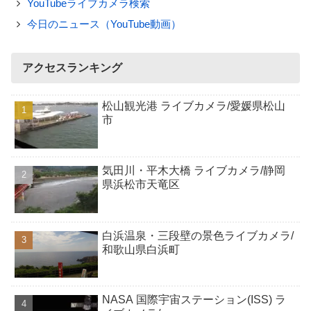
YouTubeライブカメラ検索
今日のニュース（YouTube動画）
アクセスランキング
松山観光港 ライブカメラ/愛媛県松山
市
気田川・平木大橋 ライブカメラ/静岡
県浜松市天竜区
白浜温泉・三段壁の景色ライブカメラ/
和歌山県白浜町
NASA 国際宇宙ステーション(ISS) ラ