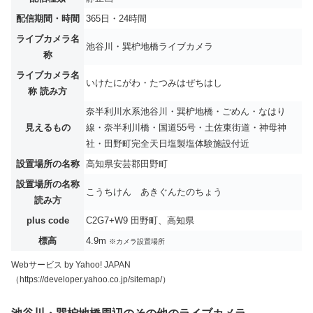
配信期間・時間
365日・24時間
ライブカメラ名
池谷川・巽枦地橋ライブカメラ
称
ライブカメラ名
いけたにがわ・たつみはぜちはし
称 読み方
奈半利川水系池谷川・巽枦地橋・ごめん・なはり
見えるもの
線・奈半利川橋・国道55号・土佐東街道・神母神
社・田野町完全天日塩製塩体験施設付近
設置場所の名称
高知県安芸郡田野町
設置場所の名称
こうちけん あきぐんたのちょう
読み方
plus code
C2G7+W9 田野町、高知県
標高
4.9m
※カメラ設置場所
Webサービス by Yahoo! JAPAN
（https://developer.yahoo.co.jp/sitemap/）