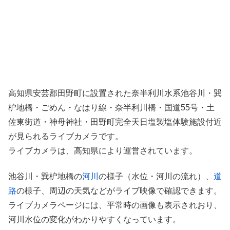
高知県安芸郡田野町に設置された奈半利川水系池谷川・巽
枦地橋・ごめん・なはり線・奈半利川橋・国道55号・土
佐東街道・神母神社・田野町完全天日塩製塩体験施設付近
が見られるライブカメラです。
ライブカメラは、高知県により運営されています。
池谷川・巽枦地橋の
河川
の様子（水位・河川の流れ）、
道
路
の様子、周辺の天気などがライブ映像で確認できます。
ライブカメラページには、平常時の画像も表示されおり、
河川水位の変化がわかりやすくなっています。