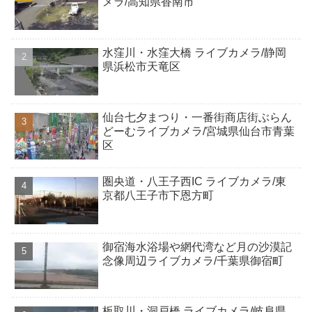
メラ/高知県香南市
水窪川・水窪大橋 ライブカメラ/静岡
県浜松市天竜区
仙台七夕まつり・一番街商店街ぶらん
どーむライブカメラ/宮城県仙台市青葉
区
圏央道・八王子西IC ライブカメラ/東
京都八王子市下恩方町
御宿海水浴場や網代湾など月の沙漠記
念像周辺ライブカメラ/千葉県御宿町
板取川・洞戸橋 ライブカメラ/岐阜県