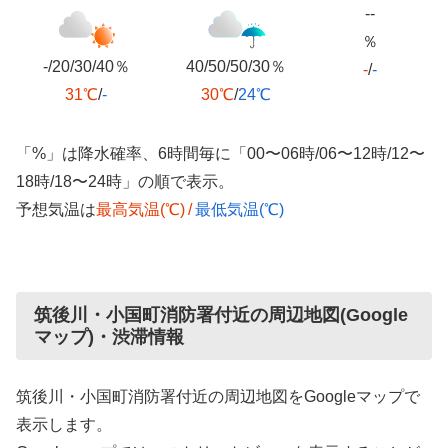
--
％
-/20/30/40％
40/50/50/30％
-
/
-
31℃
/
-
30℃
/
24℃
「%」は降水確率、6時間毎に「00〜06時/06〜12時/12〜
18時/18〜24時」の順で表示。
予想気温は
最高気温(℃)
/
最低気温(℃)
筑後川・小国町消防署付近の周辺地図(Google
マップ)・渋滞情報
筑後川・小国町消防署付近の周辺地図をGoogleマップで
表示します。