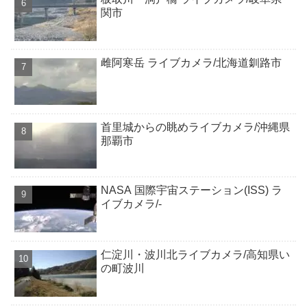
関市
雌阿寒岳 ライブカメラ/北海道釧路市
首里城からの眺めライブカメラ/沖縄県
那覇市
NASA 国際宇宙ステーション(ISS) ラ
イブカメラ/-
仁淀川・波川北ライブカメラ/高知県い
の町波川