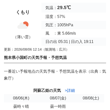
29.5℃
気温：
くもり
湿度：57%
気圧：1005hPa
風 ：東 5.66m/s
（薄い雲）
日の出 05:31 | 日の入 19:11
更新：2026/08/06 12:14
（観測地：広川）
熊本県小国町の天気予報・予想気温
一番近い予報地点の天気予報・予想気温を表示（出典：気
象庁）
阿蘇乙姫の天気
>詳細
08/06
(木)
08/07
(金)
08/08
(土)
曇時々晴
曇一時雨