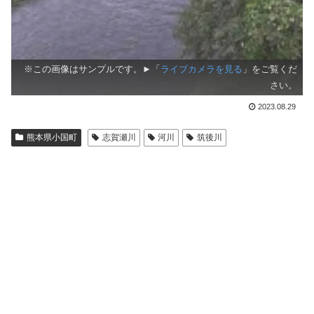
※この画像はサンプルです。►「
ライブカメラを見る
」をご覧くだ
さい。
2023.08.29
熊本県小国町
志賀瀬川
河川
筑後川