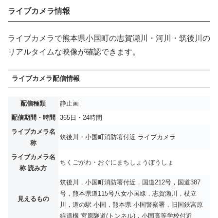
ライブカメラ情報
ライブカメラで熊本県小国町の志賀瀬川・河川・筑後川の
リアルタイムな映像が確認できます。
ライブカメラ配信情報
配信種類
静止画
配信期間・時間
365日・24時間
ライブカメラ名
筑後川・小国町消防署付近 ライブカメラ
称
ライブカメラ名
ちくごがわ・おぐにまちしょうぼうしょ
称 読み方
筑後川，小国町消防署付近，国道212号，国道387
号，熊本県道115号八女小国線，志賀瀬川，杖立
見えるもの
川，道の駅 小国，熊本県 小国警察署，旧国鉄宮原
線遺構 宮原隧道(トンネル)，小国高等学校付近