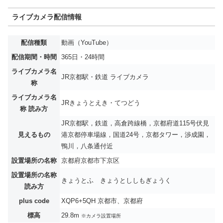
ライブカメラ配信情報
配信種類
動画（YouTube）
配信期間・時間
365日・24時間
ライブカメラ名
JR京都駅・鉄道 ライブカメラ
称
ライブカメラ名
JRきょうとえき・てつどう
称 読み方
JR京都駅，鉄道，高倉跨線橋，京都府道115号伏見
見えるもの
港京都停車場線，国道24号，京都タワー，渉成園，
鴨川，八条通付近
設置場所の名称
京都府京都市下京区
設置場所の名称
きょうとふ きょうとししもぎょうく
読み方
plus code
XQP6+5QH 京都市、京都府
標高
29.8m
※カメラ設置場所