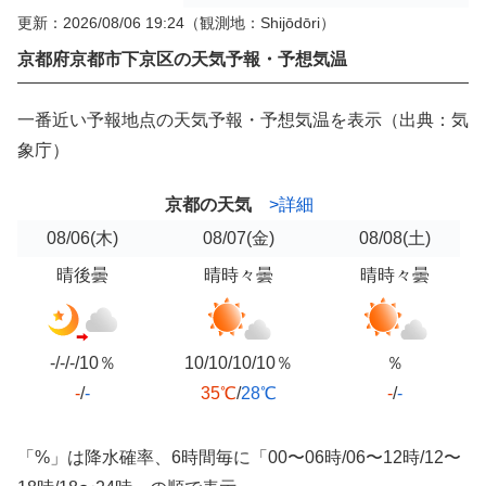
更新：2026/08/06 19:24
（観測地：Shijōdōri）
京都府京都市下京区の天気予報・予想気温
一番近い予報地点の天気予報・予想気温を表示（出典：気
象庁）
京都の天気
>詳細
08/06
(木)
08/07
(金)
08/08
(土)
晴後曇
晴時々曇
晴時々曇
-/-/-/10％
10/10/10/10％
％
-
/
-
35℃
/
28℃
-
/
-
「%」は降水確率、6時間毎に「00〜06時/06〜12時/12〜