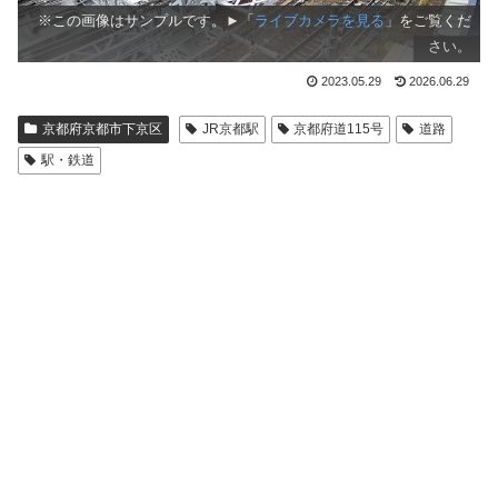
※この画像はサンプルです。►「
ライブカメラを見る
」をご覧くだ
さい。
2023.05.29
2026.06.29
京都府京都市下京区
JR京都駅
京都府道115号
道路
駅・鉄道