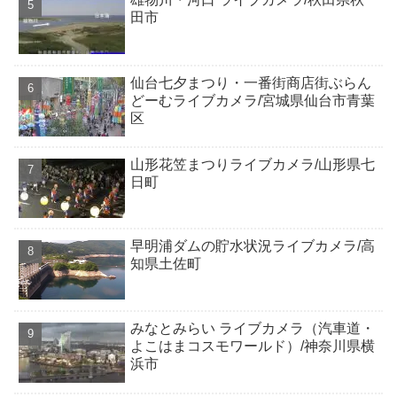
田市
仙台七夕まつり・一番街商店街ぶらん
どーむライブカメラ/宮城県仙台市青葉
区
山形花笠まつりライブカメラ/山形県七
日町
早明浦ダムの貯水状況ライブカメラ/高
知県土佐町
みなとみらい ライブカメラ（汽車道・
よこはまコスモワールド）/神奈川県横
浜市