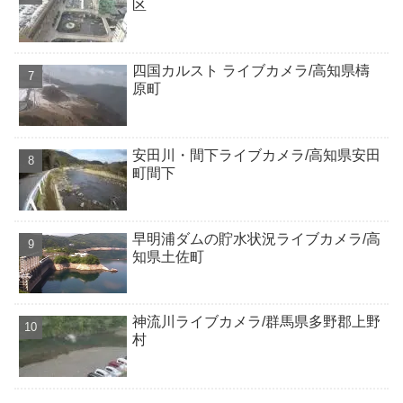
区
四国カルスト ライブカメラ/高知県檮
原町
安田川・間下ライブカメラ/高知県安田
町間下
早明浦ダムの貯水状況ライブカメラ/高
知県土佐町
神流川ライブカメラ/群馬県多野郡上野
村