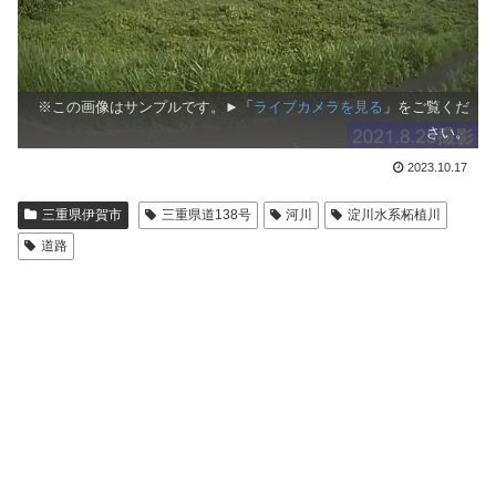
※この画像はサンプルです。►「
ライブカメラを見る
」をご覧くだ
さい。
2023.10.17
三重県伊賀市
三重県道138号
河川
淀川水系柘植川
道路