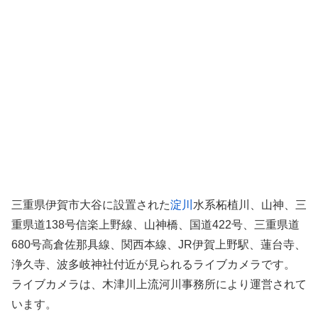
三重県伊賀市大谷に設置された
淀川
水系柘植川、山神、三
重県道138号信楽上野線、山神橋、国道422号、三重県道
680号高倉佐那具線、関西本線、JR伊賀上野駅、蓮台寺、
浄久寺、波多岐神社付近が見られるライブカメラです。
ライブカメラは、木津川上流河川事務所により運営されて
います。