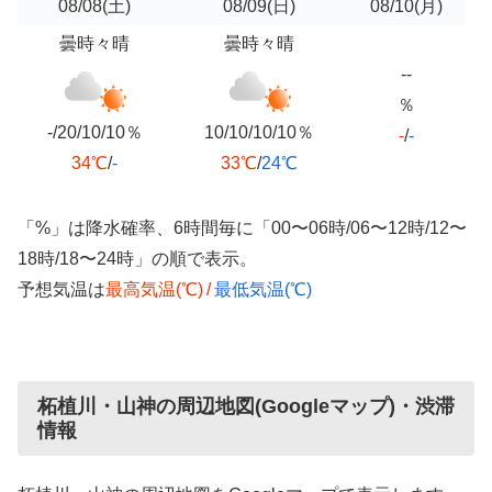
08/08
(土)
08/09
(日)
08/10
(月)
曇時々晴
曇時々晴
--
％
-/20/10/10％
10/10/10/10％
-
/
-
34℃
/
-
33℃
/
24℃
「%」は降水確率、6時間毎に「00〜06時/06〜12時/12〜
18時/18〜24時」の順で表示。
予想気温は
最高気温(℃)
/
最低気温(℃)
柘植川・山神の周辺地図(Googleマップ)・渋滞
情報