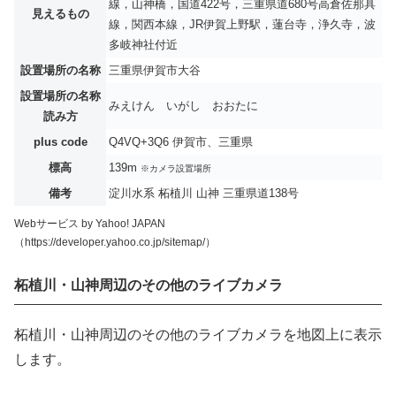
線，山神橋，国道422号，三重県道680号高倉佐那具
見えるもの
線，関西本線，JR伊賀上野駅，蓮台寺，浄久寺，波
多岐神社付近
設置場所の名称
三重県伊賀市大谷
設置場所の名称
みえけん いがし おおたに
読み方
plus code
Q4VQ+3Q6 伊賀市、三重県
標高
139m
※カメラ設置場所
備考
淀川水系 柘植川 山神 三重県道138号
Webサービス by Yahoo! JAPAN
（https://developer.yahoo.co.jp/sitemap/）
柘植川・山神周辺のその他のライブカメラ
柘植川・山神周辺のその他のライブカメラを地図上に表示
します。