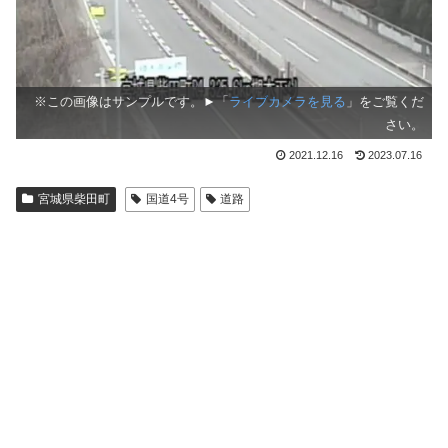
※この画像はサンプルです。►「
ライブカメラを見る
」をご覧くだ
さい。
2021.12.16
2023.07.16
宮城県柴田町
国道4号
道路