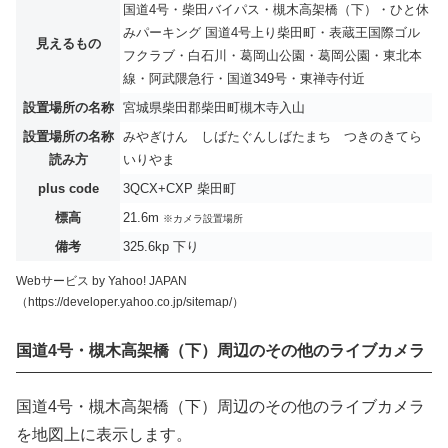
国道4号・柴田バイパス・槻木高架橋（下）・ひと休
みパーキング 国道4号上り柴田町・表蔵王国際ゴル
見えるもの
フクラブ・白石川・葛岡山公園・葛岡公園・東北本
線・阿武隈急行・国道349号・東禅寺付近
設置場所の名称
宮城県柴田郡柴田町槻木寺入山
設置場所の名称
みやぎけん しばたぐんしばたまち つきのきてら
読み方
いりやま
plus code
3QCX+CXP 柴田町
標高
21.6m
※カメラ設置場所
備考
325.6kp 下り
Webサービス by Yahoo! JAPAN
（https://developer.yahoo.co.jp/sitemap/）
国道4号・槻木高架橋（下）周辺のその他のライブカメラ
国道4号・槻木高架橋（下）周辺のその他のライブカメラ
を地図上に表示します。