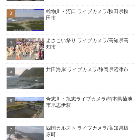
雄物川・河口 ライブカメラ/秋田県秋
田市
よさこい祭り ライブカメラ/高知県高
知市
井田海岸 ライブカメラ/静岡県沼津市
合志川・旭志ライブカメラ/熊本県菊池
市旭志伊萩
四国カルスト ライブカメラ/高知県檮
原町