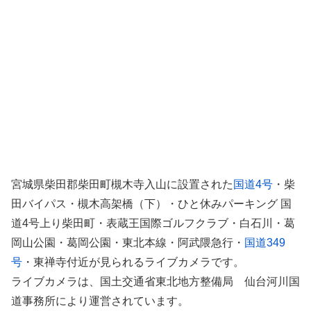
宮城県柴田郡柴田町槻木寺入山に設置された
国道4号
・柴
田バイパス・槻木高架橋（下）・ひと休みパーキング 国
道4号上り柴田町・表蔵王国際ゴルフクラブ・白石川・葛
岡山公園・葛岡公園・東北本線・阿武隈急行・
国道349
号
・東禅寺付近が見られるライブカメラです。
ライブカメラは、国土交通省東北地方整備局 仙台河川国
道事務所により運営されています。