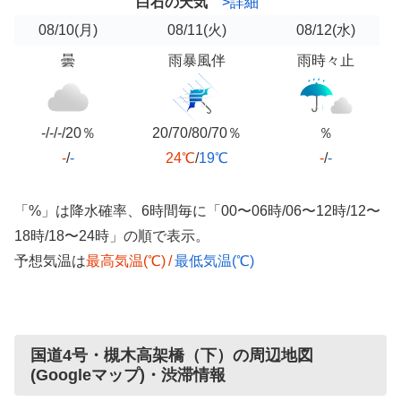
白石の天気
>詳細
08/10
(月)
08/11
(火)
08/12
(水)
曇
雨暴風伴
雨時々止
-/-/-/20％
20/70/80/70％
％
-
/
-
24℃
/
19℃
-
/
-
「%」は降水確率、6時間毎に「00〜06時/06〜12時/12〜
18時/18〜24時」の順で表示。
予想気温は
最高気温(℃)
/
最低気温(℃)
国道4号・槻木高架橋（下）の周辺地図
(Googleマップ)・渋滞情報