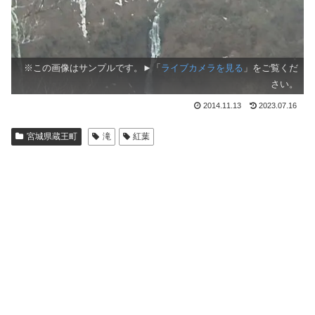
※この画像はサンプルです。►「
ライブカメラを見る
」をご覧くだ
さい。
2014.11.13
2023.07.16
宮城県蔵王町
滝
紅葉