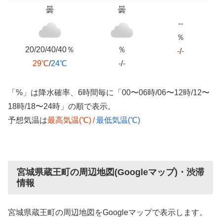
曇
曇
--
％
20/20/40/40％
％
-
/
-
29℃
/
24℃
-
/
-
「%」は降水確率、6時間毎に「00〜06時/06〜12時/12〜
18時/18〜24時」の順で表示。
予想気温は
最高気温(℃)
/
最低気温(℃)
宮城県蔵王町の周辺地図(Googleマップ)・渋滞
情報
宮城県蔵王町の周辺地図をGoogleマップで表示します。