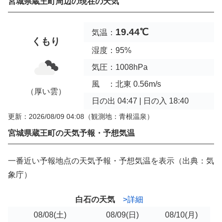
宮城県蔵王町周辺の現在の天気
19.44℃
気温：
くもり
湿度：95%
気圧：1008hPa
風 ：北東 0.56m/s
（厚い雲）
日の出 04:47 | 日の入 18:40
更新：2026/08/09 04:08
（観測地：青根温泉）
宮城県蔵王町の天気予報・予想気温
一番近い予報地点の天気予報・予想気温を表示（出典：気
象庁）
白石の天気
>詳細
08/08
(土)
08/09
(日)
08/10
(月)