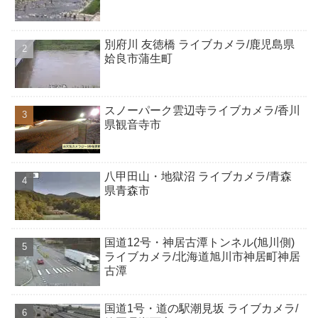
別府川 友徳橋 ライブカメラ/鹿児島県
姶良市蒲生町
スノーパーク雲辺寺ライブカメラ/香川
県観音寺市
八甲田山・地獄沼 ライブカメラ/青森
県青森市
国道12号・神居古潭トンネル(旭川側)
ライブカメラ/北海道旭川市神居町神居
古潭
国道1号・道の駅潮見坂 ライブカメラ/