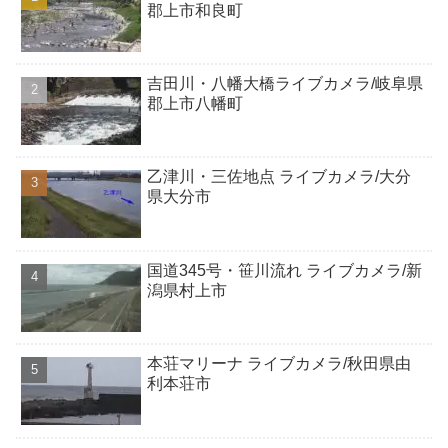
郡上市和良町
吉田川・八幡大橋ライブカメラ/岐阜県
郡上市八幡町
乙津川・三佐地点 ライブカメラ/大分
県大分市
国道345号・笹川流れ ライブカメラ/新
潟県村上市
本荘マリーナ ライブカメラ/秋田県由
利本荘市