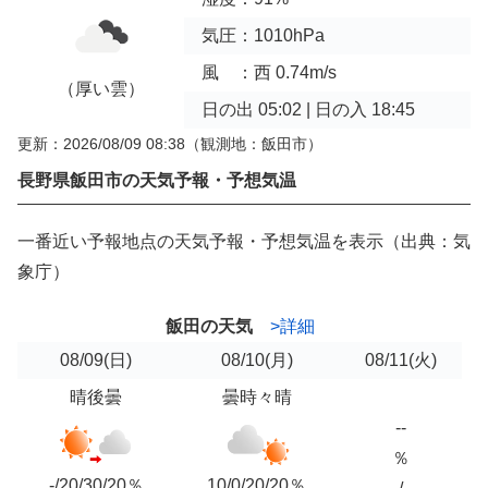
気圧：1010hPa
風 ：西 0.74m/s
（厚い雲）
日の出 05:02 | 日の入 18:45
更新：2026/08/09 08:38
（観測地：飯田市）
長野県飯田市の天気予報・予想気温
一番近い予報地点の天気予報・予想気温を表示（出典：気
象庁）
飯田の天気
>詳細
08/09
(日)
08/10
(月)
08/11
(火)
晴後曇
曇時々晴
--
％
-/20/30/20％
10/0/20/20％