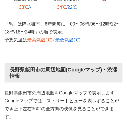
-
/
-
33℃
/
-
34℃
/
22℃
「%」は降水確率、6時間毎に「00〜06時/06〜12時/12〜
18時/18〜24時」の順で表示。
予想気温は
最高気温(℃)
/
最低気温(℃)
長野県飯田市の周辺地図(Googleマップ)・渋滞
情報
長野県飯田市の周辺地図をGoogleマップで表示します。
Googleマップでは、ストリートビューを表示することが
でき上下左右360°の全方向の映像を見ることができま
す。