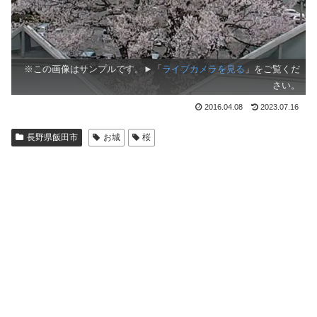
※この画像はサンプルです。►「
ライブカメラを見る
」をご覧くだ
さい。
2016.04.08
2023.07.16
長野県飯田市
お城
桜