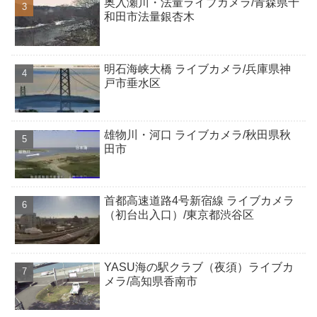
奥入瀬川・法量ライブカメラ/青森県十
和田市法量銀杏木
明石海峡大橋 ライブカメラ/兵庫県神
戸市垂水区
雄物川・河口 ライブカメラ/秋田県秋
田市
首都高速道路4号新宿線 ライブカメラ
（初台出入口）/東京都渋谷区
YASU海の駅クラブ（夜須）ライブカ
メラ/高知県香南市