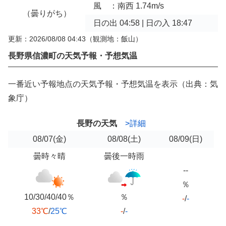
風 ：南西 1.74m/s
（曇りがち）
日の出 04:58 | 日の入 18:47
更新：2026/08/08 04:43
（観測地：飯山）
長野県信濃町の天気予報・予想気温
一番近い予報地点の天気予報・予想気温を表示（出典：気
象庁）
長野の天気
>詳細
08/07
(金)
08/08
(土)
08/09
(日)
曇時々晴
曇後一時雨
--
％
10/30/40/40％
％
-
/
-
33℃
/
25℃
-
/
-