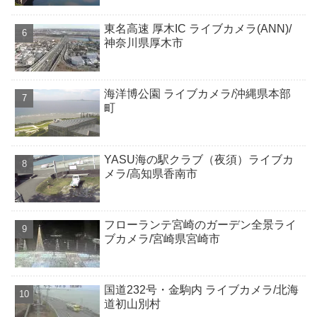
東名高速 厚木IC ライブカメラ(ANN)/
神奈川県厚木市
海洋博公園 ライブカメラ/沖縄県本部
町
YASU海の駅クラブ（夜須）ライブカ
メラ/高知県香南市
フローランテ宮崎のガーデン全景ライ
ブカメラ/宮崎県宮崎市
国道232号・金駒内 ライブカメラ/北海
道初山別村