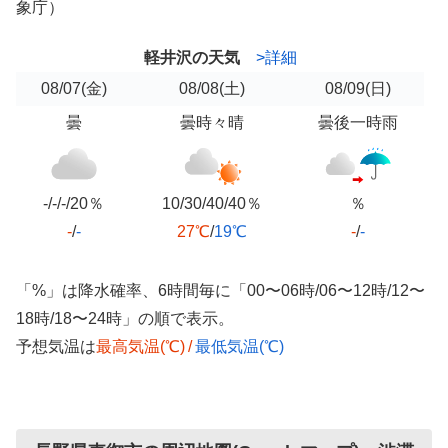
象庁）
軽井沢の天気
>詳細
08/07
(金)
08/08
(土)
08/09
(日)
曇
曇時々晴
曇後一時雨
-/-/-/20％
10/30/40/40％
％
-
/
-
27℃
/
19℃
-
/
-
「%」は降水確率、6時間毎に「00〜06時/06〜12時/12〜
18時/18〜24時」の順で表示。
予想気温は
最高気温(℃)
/
最低気温(℃)