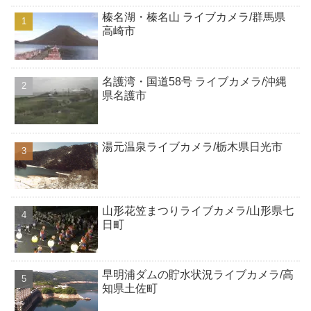
榛名湖・榛名山 ライブカメラ/群馬県
高崎市
名護湾・国道58号 ライブカメラ/沖縄
県名護市
湯元温泉ライブカメラ/栃木県日光市
山形花笠まつりライブカメラ/山形県七
日町
早明浦ダムの貯水状況ライブカメラ/高
知県土佐町