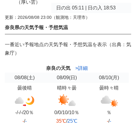
（厚い雲）
日の出 05:11 | 日の入 18:53
更新：2026/08/08 23:00
（観測地：天理市）
奈良県の天気予報・予想気温
一番近い予報地点の天気予報・予想気温を表示（出典：気
象庁）
奈良の天気
>詳細
08/08
(土)
08/09
(日)
08/10
(月)
曇後晴
晴時々曇
曇時々晴
-/-/-/20％
0/0/10/10％
％
-
/
-
35℃
/
25℃
-
/
-