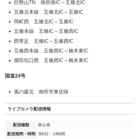
巨勢山TN 御所南IC～五條北IC
五條北本線 五條北IC～五條IC
岡町西 五條北IC～五條IC
五條本線 五條IC～五條西IC
西寄足 五條IC～五條西IC
五條西本線 五條西IC～橋本東IC
畑田坑口西 五條西IC～橋本東IC
国道24号
風の森北 御所市東佐味
ライブカメラ配信情報
配信種類
静止画
配信期間・時間
365日・24時間