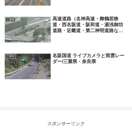
高速道路（名神高速・舞鶴若狭
三重県
道・西名阪道・阪和道・湯浅御坊
道路・近畿道・第二神明道路な
ど）ライブカメラと雨雲レーダー/
関西
名阪国道 ライブカメラと雨雲レー
三重県
ダー/三重県・奈良県
スポンサーリンク