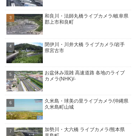
和良川・法師丸橋ライブカメラ/岐阜県
郡上市和良町
閉伊川・川井大橋 ライブカメラ/岩手
県宮古市
お盆休み混雑 高速道路 各地のライブ
カメラ(NHK)/-
久米島・球美の里ライブカメラ/沖縄県
久米島町山城
加勢川・大六橋 ライブカメラ/熊本県
嘉島町