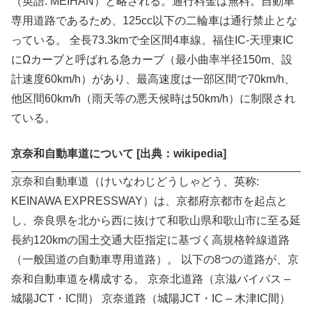
（英語: MEIHAN）と略される。通行料金は無料。自動車
専用道路であるため、125cc以下の二輪車は通行禁止とな
っている。 全長73.3kmで全区間4車線。福住IC-天理東IC
にΩカーブと呼ばれる急カーブ（最小曲率半径150m、設
計速度60km/h）があり、最高速度は一部区間で70km/h、
他区間60km/h（雨天等の悪天候時は50km/h）に制限され
ている。
京奈和自動車道について [出典：wikipedia]
京奈和自動車道（けいなわじどうしゃどう、英称:
KEINAWA EXPRESSWAY）は、京都府京都市を起点と
し、奈良県を北から西に抜けて和歌山県和歌山市に至る延
長約120kmの国土交通大臣指定に基づく高規格幹線道路
（一般国道の自動車専用道路）。 以下の8つの道路が、京
奈和自動車道を構成する。 京奈北道路（京滋バイパス –
城陽JCT・IC間） 京奈道路（城陽JCT・IC – 木津IC間）