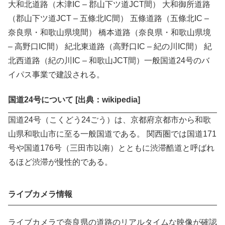
大和北道路（木津IC – 郡山下ツ道JCT間） 大和御所道路
（郡山下ツ道JCT – 五條北IC間） 五條道路（五條北IC –
奈良県・和歌山県境間） 橋本道路（奈良県・和歌山県境
– 高野口IC間） 紀北東道路（高野口IC – 紀の川IC間） 紀
北西道路（紀の川IC – 和歌山JCT間）一般国道24号のバ
イパス事業で建設される。
国道24号について [出典：wikipedia]
国道24号（こくどう24ごう）は、京都府京都市から和歌
山県和歌山市に至る一般国道である。 関西圏では国道171
号や国道176号（三田市以南）とともに渋滞酷道と呼ばれ
るほど渋滞が慢性的である。
ライブカメラ情報
ライブカメラで奈良県の道路のリアルタイムな映像が確認