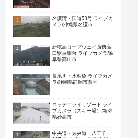
名護湾・国道58号 ライブカ
メラ/沖縄県名護市
新穂高ロープウェイ西穂高
口駅展望台 ライブカメラ/岐
阜県高山市
長尾川・水梨橋 ライブカメ
ラ/静岡県静岡市葵区
ロッテアライリゾート ライ
ブカメラ（スキー場）/新潟
県妙高市
中央道・圏央道・八王子