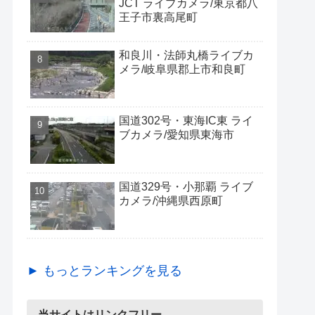
JCT ライブカメラ/東京都八
王子市裏高尾町
和良川・法師丸橋ライブカ
メラ/岐阜県郡上市和良町
国道302号・東海IC東 ライ
ブカメラ/愛知県東海市
国道329号・小那覇 ライブ
カメラ/沖縄県西原町
► もっとランキングを見る
当サイトはリンクフリー