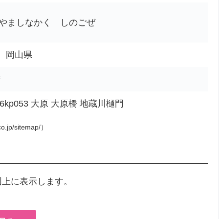
やましなかく しのごぜ
市、岡山県
所
6kp053 大原 大原橋 地蔵川樋門
o.jp/sitemap/）
図上に表示します。