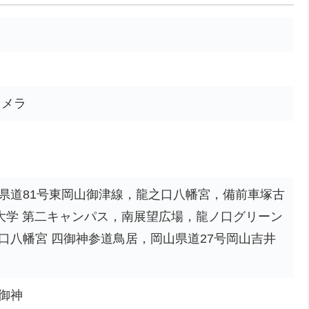
カメラ
県道81号東岡山御津線，龍之口八幡宮，備前車塚古
洋大学 第二キャンパス，南展望広場，龍ノ口グリーン
口八幡宮 四御神参道鳥居，岡山県道27号岡山吉井
御神