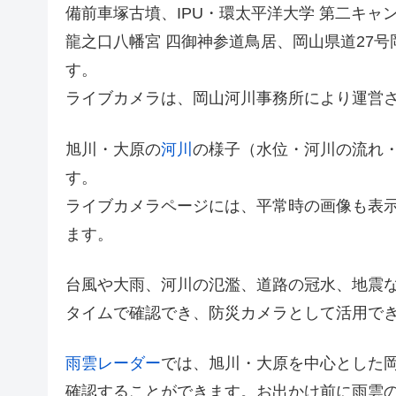
備前車塚古墳、IPU・環太平洋大学 第二キ
龍之口八幡宮 四御神参道鳥居、岡山県道27
す。
ライブカメラは、岡山河川事務所により運営
旭川・大原の
河川
の様子（水位・河川の流れ
す。
ライブカメラページには、平常時の画像も表
ます。
台風や大雨、河川の氾濫、道路の冠水、地震
タイムで確認でき、防災カメラとして活用で
雨雲レーダー
では、旭川・大原を中心とした
確認することができます。お出かけ前に雨雲