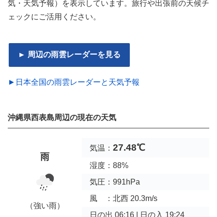
気・天気予報）を表示しています。旅行や出張前の天候チ
ェックにご活用ください。
► 周辺の雨雲レーダーを見る
►日本全国の雨雲レーダーと天気予報
沖縄県西表島周辺の現在の天気
27.48℃
気温：
雨
湿度：88%
気圧：991hPa
風 ：北西 20.3m/s
（強い雨）
日の出 06:16 | 日の入 19:24