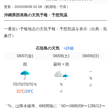
更新：2026/08/08 02:08
（観測地：竹富）
沖縄県西表島の天気予報・予想気温
一番近い予報地点の天気予報・予想気温を表示（出典：気
象庁）
石垣島の天気
>詳細
08/07
(金)
08/08
(土)
08/09
(日)
雨
曇時々雨
--
％
70/70/70/70％
％
-
/
-
32℃
/
28℃
-
/
-
「%」は降水確率、6時間毎に「00〜06時/06〜12時/12〜