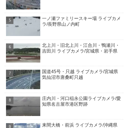
一ノ瀬ファミリースキー場 ライブカメ
ラ/長野県山ノ内町
北上川・旧北上川・江合川・鴨瀬川・
吉田川 ライブカメラ/宮城県・岩手県
国道45号・只越 ライブカメラ/宮城県
気仙沼市唐桑町只越
庄内川・河口稲永公園ライブカメラ/愛
知県名古屋市港区野跡
来間大橋・前浜 ライブカメラ/沖縄県