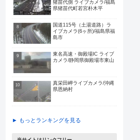
猪苗代側 ライブカメラ/福島
県猪苗代町若宮朴木平
国道115号（土湯道路）ラ
イブカメラ(6ヶ所)/福島県福
島市
東名高速・御殿場IC ライブ
カメラ/静岡県御殿場市東山
真栄田岬ライブカメラ/沖縄
県恩納村
► もっとランキングを見る
当サイトはリンクフリー