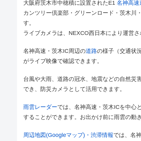
大阪府茨木市中穂積に設置されたE1
名神高速
カンツリー倶楽部・グリーンロード・茨木川・
す。
ライブカメラは、NEXCO西日本により運営
名神高速・茨木IC周辺の
道路
の様子（交通状
がライブ映像で確認できます。
台風や大雨、道路の冠水、地震などの自然災
でき、防災カメラとして活用できます。
雨雲レーダー
では、名神高速・茨木ICを中心
することができます。お出かけ前に雨雲の動
周辺地図(Googleマップ)・渋滞情報
では、名神