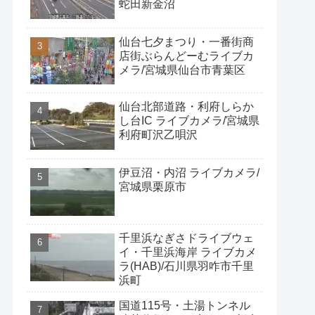
蛇田新金沼
仙台七夕まつり・一番街商
店街ぶらんどーむライブカ
メラ/宮城県仙台市青葉区
仙台北部道路・利府しらか
し台IC ライブカメラ/宮城県
利府町沢乙唄沢
伊豆沼・内沼 ライブカメラ/
宮城県栗原市
千里浜なぎさドライブウェ
イ・千里浜海岸 ライブカメ
ラ(HAB)/石川県羽咋市千里
浜町
国道115号・土湯トンネル