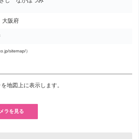
きし なかほづみ
市、大阪府
所
o.jp/sitemap/）
ラを地図上に表示します。
カメラを見る