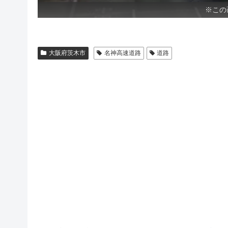
※この
大阪府茨木市
名神高速道路
道路