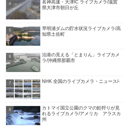
名神高速・大津IC ライブカメラ/滋賀
県大津市朝日が丘
早明浦ダムの貯水状況ライブカメラ/高
知県土佐町
泊港の見える「とまりん」ライブカメ
ラ/沖縄県那覇市
NHK 全国のライブカメラ・ニュース/-
カトマイ国立公園のクマの鮭狩りが見
れるライブカメラ/アメリカ アラスカ
州