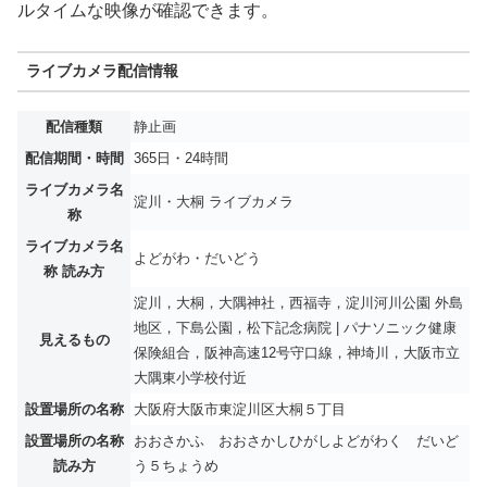
ルタイムな映像が確認できます。
ライブカメラ配信情報
配信種類
静止画
配信期間・時間
365日・24時間
ライブカメラ名
淀川・大桐 ライブカメラ
称
ライブカメラ名
よどがわ・だいどう
称 読み方
淀川，大桐，大隅神社，西福寺，淀川河川公園 外島
地区，下島公園，松下記念病院 | パナソニック健康
見えるもの
保険組合，阪神高速12号守口線，神埼川，大阪市立
大隅東小学校付近
設置場所の名称
大阪府大阪市東淀川区大桐５丁目
設置場所の名称
おおさかふ おおさかしひがしよどがわく だいど
読み方
う５ちょうめ