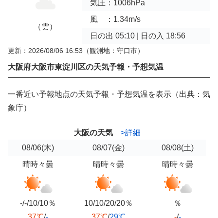
気圧：1006hPa
風 ：1.34m/s
（雲）
日の出 05:10 | 日の入 18:56
更新：2026/08/06 16:53
（観測地：守口市）
大阪府大阪市東淀川区の天気予報・予想気温
一番近い予報地点の天気予報・予想気温を表示（出典：気
象庁）
大阪の天気
>詳細
08/06
(木)
08/07
(金)
08/08
(土)
晴時々曇
晴時々曇
晴時々曇
-/-/10/10％
10/10/20/20％
％
37℃
/
-
37℃
/
29℃
-
/
-