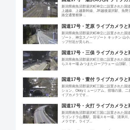
新潟県南魚沼郡湯沢町神立に設置された国道
上越線、上越新幹線、JR越後湯沢駅、魚野
路交通警察隊 ...
国道17号・芝原 ライブカメラと
新潟県南魚沼郡湯沢町神立に設置された国道
ゾート、神立スノーリゾート キッチン 山
ップ付近が見られ...
国道17号・三俣 ライブカメラと
新潟県南魚沼郡湯沢町三俣に設置された国道
らスキー場 みつまたロープウェー 山頂駅、道の駅 
国道17号・萱付 ライブカメラと
新潟県南魚沼郡湯沢町三国に設置された国道
ション、Okkyミュージアム、宿場の湯、
イブカメラです...
国道17号・火打 ライブカメラと
新潟県南魚沼郡湯沢町三国に設置された国道
ラゴンドラ山麓駅、苗場スキー場、清津川、
メラです。ライブ...