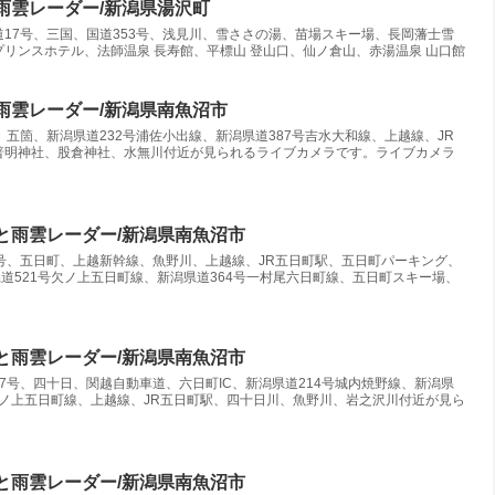
雨雲レーダー/新潟県湯沢町
17号、三国、国道353号、浅見川、雪ささの湯、苗場スキー場、長岡藩士雪
リンスホテル、法師温泉 長寿館、平標山 登山口、仙ノ倉山、赤湯温泉 山口館
雨雲レーダー/新潟県南魚沼市
五箇、新潟県道232号浦佐小出線、新潟県道387号吉水大和線、上越線、JR
普明神社、股倉神社、水無川付近が見られるライブカメラです。ライブカメラ
ラと雨雲レーダー/新潟県南魚沼市
号、五日町、上越新幹線、魚野川、上越線、JR五日町駅、五日町パーキング、
道521号欠ノ上五日町線、新潟県道364号一村尾六日町線、五日町スキー場、
ラと雨雲レーダー/新潟県南魚沼市
7号、四十日、関越自動車道、六日町IC、新潟県道214号城内焼野線、新潟県
号欠ノ上五日町線、上越線、JR五日町駅、四十日川、魚野川、岩之沢川付近が見ら
ラと雨雲レーダー/新潟県南魚沼市