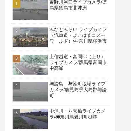
吉野川河口ライブカメラ/徳
島県徳島市北沖洲
みなとみらい ライブカメラ
（汽車道・よこはまコスモ
ワールド）/神奈川県横浜市
上信越道・富岡IC（上り）
ライブカメラ/群馬県富岡市
中高瀬
与論島 与論町役場ライブ
カメラ/鹿児島県大島郡与論
町
中津川・八菅橋ライブカメ
ラ/神奈川県愛川町棚澤