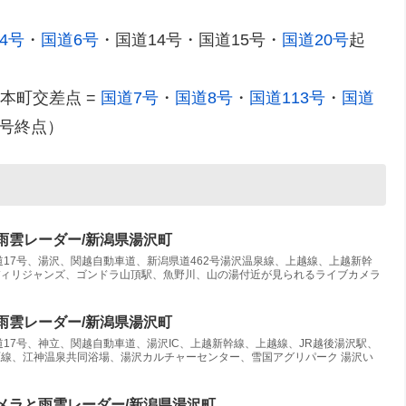
4号
・
国道6号
・国道14号・国道15号・
国道20号
起
、本町交差点 =
国道7号
・
国道8号
・
国道113号
・
国道
2号終点）
雨雲レーダー/新潟県湯沢町
17号、湯沢、関越自動車道、新潟県道462号湯沢温泉線、上越線、上越新幹
ディリジャンズ、ゴンドラ山頂駅、魚野川、山の湯付近が見られるライブカメラ
雨雲レーダー/新潟県湯沢町
17号、神立、関越自動車道、湯沢IC、上越新幹線、上越線、JR越後湯沢駅、
原線、江神温泉共同浴場、湯沢カルチャーセンター、雪国アグリパーク 湯沢い
カメラと雨雲レーダー/新潟県湯沢町