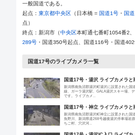
一般国道である。
起点：
東京都中央区
（日本橋 =
国道1号
・
国道
点）
終点：新潟市（
中央区
本町通七番町1054番2
289号
・国道350号起点、国道116号・国道40
国道17号のライブカメラ一覧
国道17号・湯沢 ライブカメラと
新潟県南魚沼郡湯沢町湯沢に設置された国道
線、ガーラ湯沢駅、GALA湯沢スキー場、
です。ライブカメ...
国道17号・神立 ライブカメラと
新潟県南魚沼郡湯沢町神立に設置された国道
魚野川、新潟県道268号越後湯沢停車場岩
ちご村、穴沢河...
国道17号・湯沢IC入口 ライブ