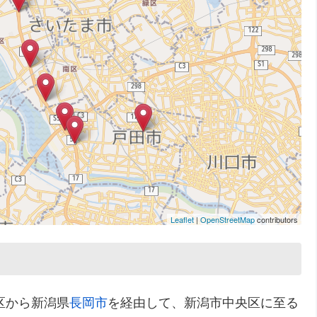
Leaflet
|
OpenStreetMap
contributors
区から新潟県
長岡市
を経由して、新潟市中央区に至る