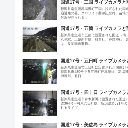
国道17号・三国 ライブカメラと
新潟県南魚沼郡湯沢町三国に設置された国道
崩遭難の墓、クロソイド曲線記念碑、苗場プ
付近が見られる...
国道17号・五箇 ライブカメラと
新潟県南魚沼市五箇に設置された国道17号、
八色駅、上越新幹線、股倉社、戸隠神社、
は、長岡国道事務...
国道17号・五日町 ライブカメ
新潟県南魚沼市五日町に設置された国道17
新潟県道130号中条五日町停車場線、新潟県
押堀川、五日...
国道17号・四十日 ライブカメ
新潟県南魚沼市青木新田に設置された国道1
道364号一村尾六日町線、新潟県道521
れるライブ...
国道17号・美佐島 ライブカメ