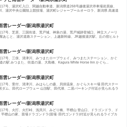
17号、湯沢IC入口、関越自動車道、新潟県道268号越後湯沢停車場岩原線、
川、湯沢中央公園陸上競技場、湯沢町レジャープールオーロラ、新潟県 高速道
雨雲レーダー/新潟県湯沢町
17号、芝原、三国街道、荒戸城、神泉の湯、荒戸城跡登城口、神立スノーリ
小屋あじと、湯沢道路ステーション、上越新幹線、JR越後湯沢駅、丘の宿ヒルト
雨雲レーダー/新潟県湯沢町
17号、三俣、清津川、みつまたロープウェイ、みつまたステーション、かぐ
みつまた、街道の湯、大島橋、Kagura White Horse Inn かぐら...
雨雲レーダー/新潟県湯沢町
17号、萱付、清津川、みはらしの森、貝掛温泉、かぐらスキー場 田代ステー
二居ダム、田代ロープウェー 山頂駅、田代湖、二居パーキング付近が見られるラ
雨雲レーダー/新潟県湯沢町
17号、火打、火打峠、浅貝川、みどり橋、平標山 登山口、ドラゴンドラ、ド
平標山の家、苗場ドラゴンドラ(苗場･田代ゴンドラ)付近が見られるライブカ