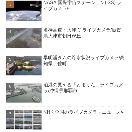
NASA 国際宇宙ステーション(ISS) ラ
イブカメラ/-
名神高速・大津IC ライブカメラ/滋賀
県大津市朝日が丘
早明浦ダムの貯水状況ライブカメラ/高
知県土佐町
泊港の見える「とまりん」ライブカメ
ラ/沖縄県那覇市
NHK 全国のライブカメラ・ニュース/-