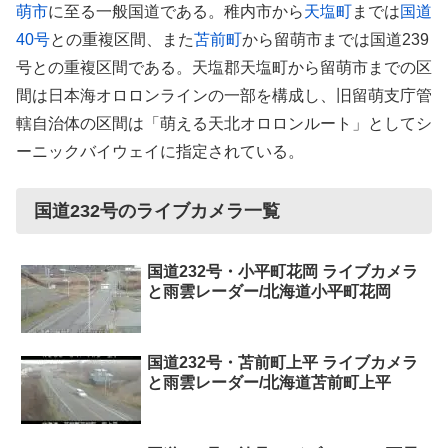
萌市
に至る一般国道である。稚内市から
天塩町
までは
国道
40号
との重複区間、また
苫前町
から留萌市までは国道239
号との重複区間である。天塩郡天塩町から留萌市までの区
間は日本海オロロンラインの一部を構成し、旧留萌支庁管
轄自治体の区間は「萌える天北オロロンルート」としてシ
ーニックバイウェイに指定されている。
国道232号のライブカメラ一覧
国道232号・小平町花岡 ライブカメラ
と雨雲レーダー/北海道小平町花岡
国道232号・苫前町上平 ライブカメラ
と雨雲レーダー/北海道苫前町上平