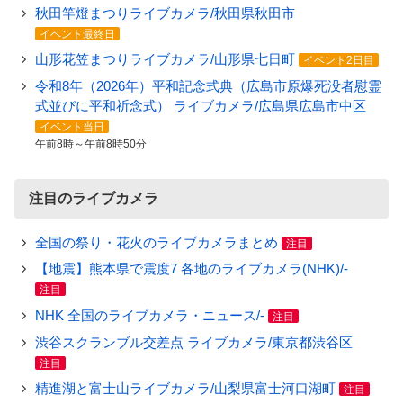
秋田竿燈まつりライブカメラ/秋田県秋田市
イベント最終日
山形花笠まつりライブカメラ/山形県七日町
イベント2日目
令和8年（2026年）平和記念式典（広島市原爆死没者慰霊
式並びに平和祈念式） ライブカメラ/広島県広島市中区
イベント当日
午前8時～午前8時50分
注目のライブカメラ
全国の祭り・花火のライブカメラまとめ
注目
【地震】熊本県で震度7 各地のライブカメラ(NHK)/-
注目
NHK 全国のライブカメラ・ニュース/-
注目
渋谷スクランブル交差点 ライブカメラ/東京都渋谷区
注目
精進湖と富士山ライブカメラ/山梨県富士河口湖町
注目