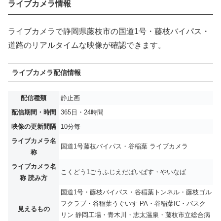
ライブカメラ情報
ライブカメラで静岡県藤枝市の国道1号・藤枝バイパス・
道路のリアルタイムな映像が確認できます。
ライブカメラ配信情報
配信種類
静止画
配信期間・時間
365日・24時間
映像の更新間隔
10分毎
ライブカメラ名
国道1号藤枝バイパス・谷稲葉 ライブカメラ
称
ライブカメラ名
こくどう1ごうふじえだばいぱす・やいなば
称 読み方
国道1号・藤枝バイパス・谷稲葉トンネル・藤枝ゴル
フクラブ・谷稲葉うぐいす PA・谷稲葉IC・バスク
見えるもの
リン 静岡工場・青木川・志太温泉・藤枝市立総合病