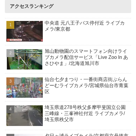
アクセスランキング
中央道 元八王子バス停付近 ライブカ
メラ/東京都
旭山動物園のスマートフォン向けライ
ブカメラ配信サービス「Live Zoo In あ
さひやま」/北海道旭川市
仙台七夕まつり・一番街商店街ぶらん
どーむライブカメラ/宮城県仙台市青葉
区
埼玉県道278号秩父多摩甲斐国立公園
三峰線・三峯神社付近 ライブカメラ/
埼玉県秩父市
夕日ヶ浦ライブカメラ/京都府京丹後市