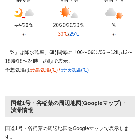
-/-/-/20％
20/20/20/20％
％
-
/
-
33℃
/
25℃
-
/
-
「%」は降水確率、6時間毎に「00〜06時/06〜12時/12〜
18時/18〜24時」の順で表示。
予想気温は
最高気温(℃)
/
最低気温(℃)
国道1号・谷稲葉の周辺地図(Googleマップ)・
渋滞情報
国道1号・谷稲葉の周辺地図をGoogleマップで表示しま
す。