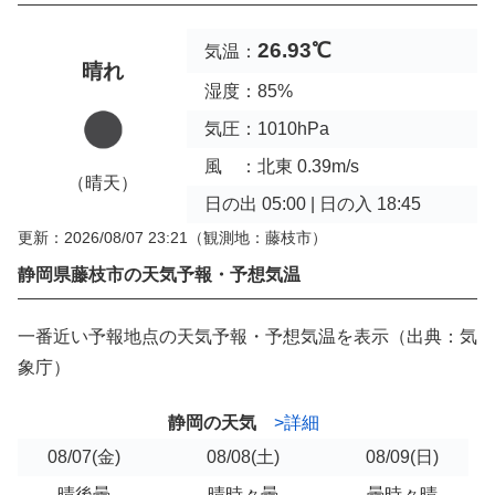
26.93℃
気温：
晴れ
湿度：85%
気圧：1010hPa
風 ：北東 0.39m/s
（晴天）
日の出 05:00 | 日の入 18:45
更新：2026/08/07 23:21
（観測地：藤枝市）
静岡県藤枝市の天気予報・予想気温
一番近い予報地点の天気予報・予想気温を表示（出典：気
象庁）
静岡の天気
>詳細
08/07
(金)
08/08
(土)
08/09
(日)
晴後曇
晴時々曇
曇時々晴