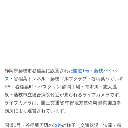
静岡県藤枝市谷稲葉に設置された
国道1号
・
藤枝バイパ
ス
・谷稲葉トンネル・藤枝ゴルフクラブ・谷稲葉うぐいす
PA・谷稲葉IC・バスクリン 静岡工場・青木川・志太温
泉・藤枝市立総合病院付近が見られるライブカメラです。
ライブカメラは、国土交通省 中部地方整備局 静岡国道事
務所により運営されています。
国道1号・谷稲葉周辺の
道路
の様子（交通状況・渋滞・積