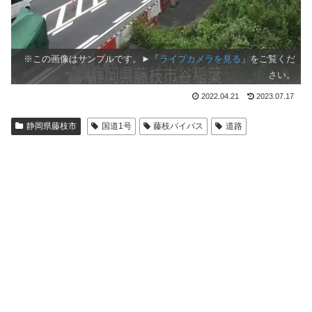
※この画像はサンプルです。►「
ライブカメラを見る
」をご覧くだ
さい。
2022.04.21
2023.07.17
静岡県藤枝市
国道1号
藤枝バイパス
道路