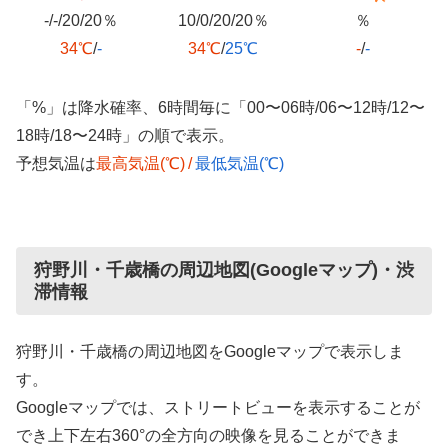
-/-/20/20％
10/0/20/20％
％
34℃
/
-
34℃
/
25℃
-
/
-
「%」は降水確率、6時間毎に「00〜06時/06〜12時/12〜
18時/18〜24時」の順で表示。
予想気温は
最高気温(℃)
/
最低気温(℃)
狩野川・千歳橋の周辺地図(Googleマップ)・渋
滞情報
狩野川・千歳橋の周辺地図をGoogleマップで表示しま
す。
Googleマップでは、ストリートビューを表示することが
でき上下左右360°の全方向の映像を見ることができま