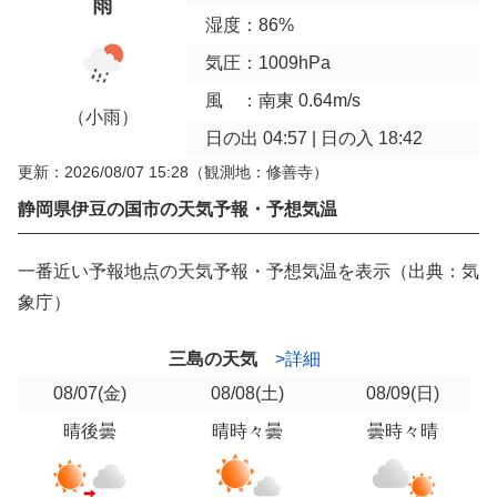
雨
湿度：86%
気圧：1009hPa
風 ：南東 0.64m/s
（小雨）
日の出 04:57 | 日の入 18:42
更新：2026/08/07 15:28
（観測地：修善寺）
静岡県伊豆の国市の天気予報・予想気温
一番近い予報地点の天気予報・予想気温を表示（出典：気
象庁）
三島の天気
>詳細
08/07
(金)
08/08
(土)
08/09
(日)
晴後曇
晴時々曇
曇時々晴