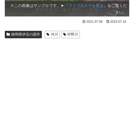
※この画像はサンプルです。►「
ライブカメラを見る
」をご覧くだ
さい。
2021.07.06
2023.07.16
静岡県伊豆の国市
河川
狩野川