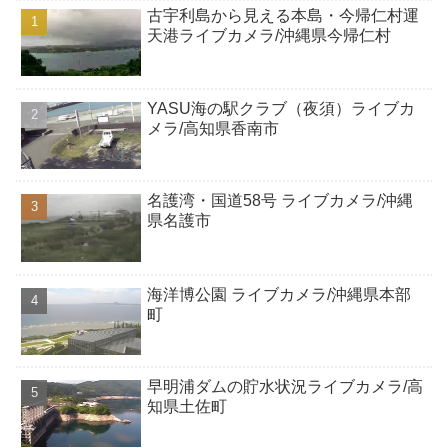
古宇利島から見える本島・今帰仁村運
天港ライブカメラ/沖縄県今帰仁村
YASU海の駅クラブ（夜須）ライブカ
メラ/高知県香南市
名護湾・国道58号 ライブカメラ/沖縄
県名護市
海洋博公園 ライブカメラ/沖縄県本部
町
早明浦ダムの貯水状況ライブカメラ/高
知県土佐町