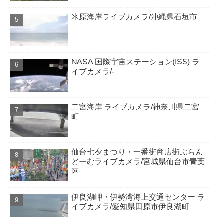
米原海岸ライブカメラ/沖縄県石垣市
NASA 国際宇宙ステーション(ISS) ラ
イブカメラ/-
二宮海岸 ライブカメラ/神奈川県二宮
町
仙台七夕まつり・一番街商店街ぶらん
どーむライブカメラ/宮城県仙台市青葉
区
伊良湖岬・伊勢湾海上交通センター ラ
イブカメラ/愛知県田原市伊良湖町