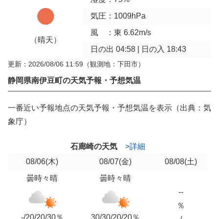
気圧：1009hPa
風 ：東 6.62m/s
（晴天）
日の出 04:58 | 日の入 18:43
更新：2026/08/06 11:59
（観測地：下田市）
静岡県南伊豆町の天気予報・予想気温
一番近い予報地点の天気予報・予想気温を表示（出典：気
象庁）
石廊崎の天気
>詳細
08/06
(木)
08/07
(金)
08/08
(土)
曇時々晴
曇時々晴
--
％
-/20/20/30％
30/30/20/20％