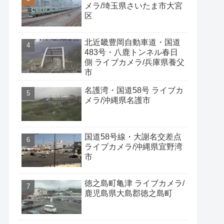
メラ/埼玉県さいたま市大宮
区
北近畿豊岡自動車道・国道
483号・八鹿トンネル春日
側 ライブカメラ/兵庫県養父
市
名護湾・国道58号 ライブカ
メラ/沖縄県名護市
国道58号線・大謝名交差点
ライブカメラ/沖縄県宜野湾
市
徳之島町亀津 ライブカメラ/
鹿児島県大島郡徳之島町