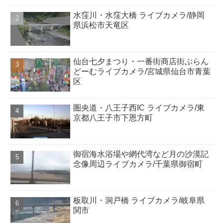
水窪川・水窪大橋 ライブカメラ/静岡
県浜松市天竜区
仙台七夕まつり・一番街商店街ぶらん
どーむライブカメラ/宮城県仙台市青葉
区
圏央道・八王子西IC ライブカメラ/東
京都八王子市下恩方町
御宿海水浴場や網代湾など月の沙漠記
念像周辺ライブカメラ/千葉県御宿町
板取川・洞戸橋 ライブカメラ/岐阜県
関市