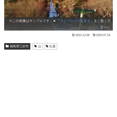
※この画像はサンプルです。►「
ライブカメラを見る
」をご覧くだ
さい。
2013.12.06
2023.07.16
徳島県三好市
山
紅葉