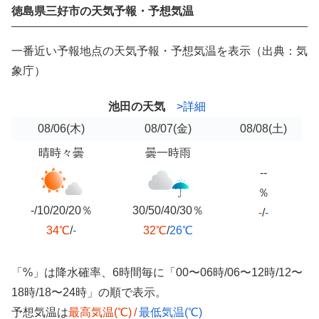
徳島県三好市の天気予報・予想気温
一番近い予報地点の天気予報・予想気温を表示（出典：気
象庁）
池田の天気
>詳細
08/06
(木)
08/07
(金)
08/08
(土)
晴時々曇
曇一時雨
--
％
-/10/20/20％
30/50/40/30％
-
/
-
34℃
/
-
32℃
/
26℃
「%」は降水確率、6時間毎に「00〜06時/06〜12時/12〜
18時/18〜24時」の順で表示。
予想気温は
最高気温(℃)
/
最低気温(℃)