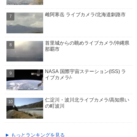
雌阿寒岳 ライブカメラ/北海道釧路市
首里城からの眺めライブカメラ/沖縄県
那覇市
NASA 国際宇宙ステーション(ISS) ラ
イブカメラ/-
仁淀川・波川北ライブカメラ/高知県い
の町波川
► もっとランキングを見る