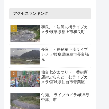
アクセスランキング
和良川・法師丸橋ライブカ
メラ/岐阜県郡上市和良町
長良川・長良橋下流ライブ
カメラ/岐阜県岐阜市長良福
光
仙台七夕まつり・一番街商
店街ぶらんどーむライブカ
メラ/宮城県仙台市青葉区
付知川 ライブカメラ/岐阜県
中津川市