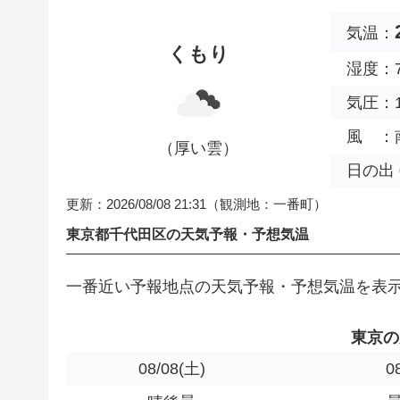
気温：
くもり
湿度：7
気圧：1
風 ：南 
（厚い雲）
日の出 0
更新：2026/08/08 21:31
（観測地：一番町）
東京都千代田区の天気予報・予想気温
一番近い予報地点の天気予報・予想気温を表
東京の
08/08
(土)
0