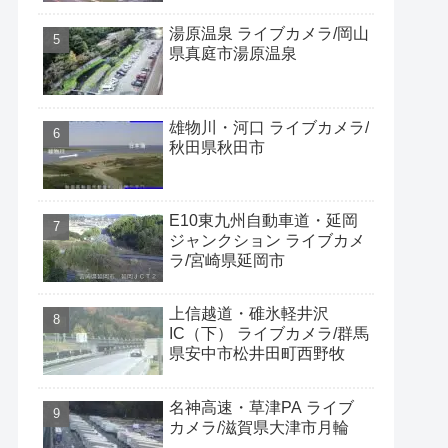
湯原温泉 ライブカメラ/岡山
県真庭市湯原温泉
雄物川・河口 ライブカメラ/
秋田県秋田市
E10東九州自動車道・延岡
ジャンクション ライブカメ
ラ/宮崎県延岡市
上信越道・碓氷軽井沢
IC（下） ライブカメラ/群馬
県安中市松井田町西野牧
名神高速・草津PA ライブ
カメラ/滋賀県大津市月輪