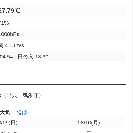
27.79℃
1%
008hPa
4.64m/s
4:54 | 日の入 18:39
示（出典：気象庁）
天気
>詳細
8/09
(日)
08/10
(月)