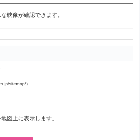
ムな映像が確認できます。
所
o.jp/sitemap/）
を地図上に表示します。