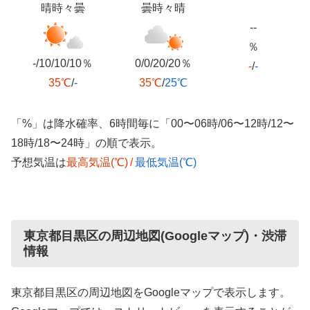
晴時々曇
曇時々晴
--
％
-/10/10/10％
0/0/20/20％
-
/
-
35℃
/
-
35℃
/
25℃
「%」は降水確率、6時間毎に「00〜06時/06〜12時/12〜
18時/18〜24時」の順で表示。
予想気温は
最高気温(℃)
/
最低気温(℃)
東京都目黒区の周辺地図(Googleマップ)・渋滞
情報
東京都目黒区の周辺地図をGoogleマップで表示します。