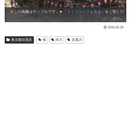
※この画像はサンプルです。►「
ライブカメラを見る
」をご覧くだ
さい。
2018.03.29
東京都目黒区
桜
河川
目黒川