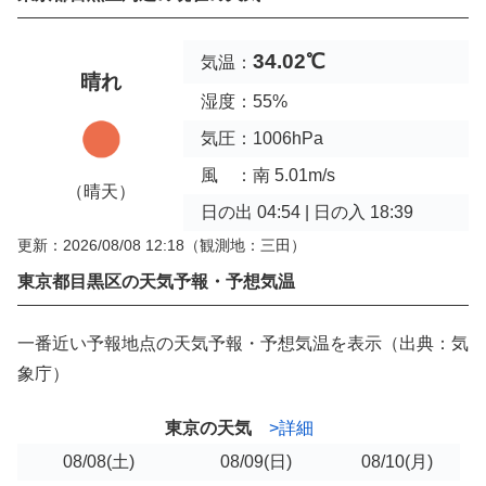
34.02℃
気温：
晴れ
湿度：55%
気圧：1006hPa
風 ：南 5.01m/s
（晴天）
日の出 04:54 | 日の入 18:39
更新：2026/08/08 12:18
（観測地：三田）
東京都目黒区の天気予報・予想気温
一番近い予報地点の天気予報・予想気温を表示（出典：気
象庁）
東京の天気
>詳細
08/08
(土)
08/09
(日)
08/10
(月)