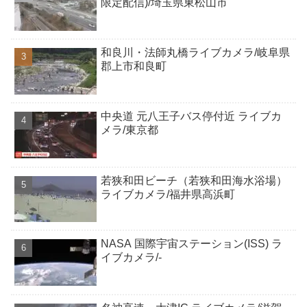
限定配信)/埼玉県東松山市
和良川・法師丸橋ライブカメラ/岐阜県
郡上市和良町
中央道 元八王子バス停付近 ライブカ
メラ/東京都
若狭和田ビーチ（若狭和田海水浴場）
ライブカメラ/福井県高浜町
NASA 国際宇宙ステーション(ISS) ラ
イブカメラ/-