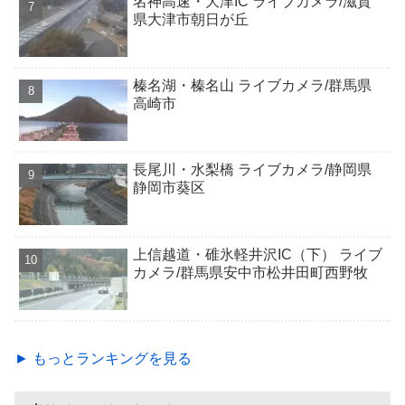
名神高速・大津IC ライブカメラ/滋賀
県大津市朝日が丘
榛名湖・榛名山 ライブカメラ/群馬県
高崎市
長尾川・水梨橋 ライブカメラ/静岡県
静岡市葵区
上信越道・碓氷軽井沢IC（下） ライブ
カメラ/群馬県安中市松井田町西野牧
► もっとランキングを見る