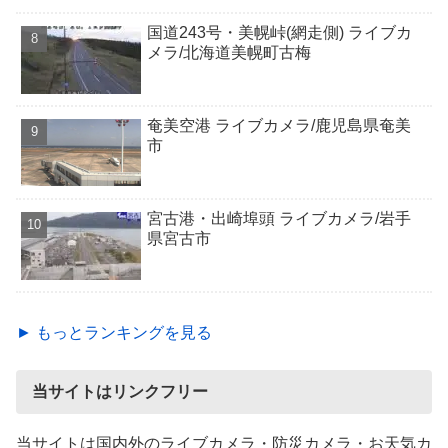
国道243号・美幌峠(網走側) ライブカ
メラ/北海道美幌町古梅
奄美空港 ライブカメラ/鹿児島県奄美
市
宮古港・出崎埠頭 ライブカメラ/岩手
県宮古市
► もっとランキングを見る
当サイトはリンクフリー
当サイトは国内外のライブカメラ・防災カメラ・お天気カ