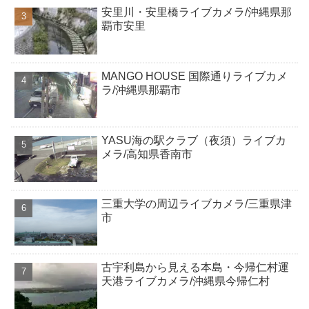
安里川・安里橋ライブカメラ/沖縄県那
覇市安里
MANGO HOUSE 国際通りライブカメ
ラ/沖縄県那覇市
YASU海の駅クラブ（夜須）ライブカ
メラ/高知県香南市
三重大学の周辺ライブカメラ/三重県津
市
古宇利島から見える本島・今帰仁村運
天港ライブカメラ/沖縄県今帰仁村