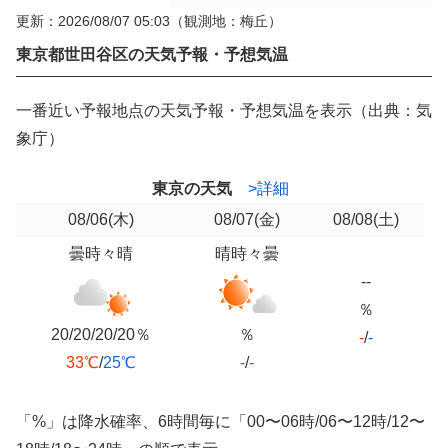
更新：2026/08/07 05:03
（観測地：梅丘）
東京都世田谷区の天気予報・予想気温
一番近い予報地点の天気予報・予想気温を表示（出典：気
象庁）
東京の天気
>詳細
08/06
(木)
08/07
(金)
08/08
(土)
曇時々晴
晴時々曇
--
％
20/20/20/20％
％
-
/
-
33℃
/
25℃
-
/
-
「%」は降水確率、6時間毎に「00〜06時/06〜12時/12〜