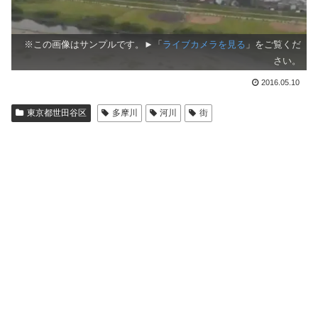
※この画像はサンプルです。►「
ライブカメラを見る
」をご覧くだ
さい。
2016.05.10
東京都世田谷区
多摩川
河川
街