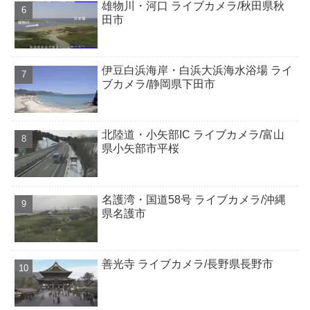
雄物川・河口 ライブカメラ/秋田県秋
田市
伊豆白浜海岸・白浜大浜海水浴場 ライ
ブカメラ/静岡県下田市
北陸道・小矢部IC ライブカメラ/富山
県小矢部市平桜
名護湾・国道58号 ライブカメラ/沖縄
県名護市
善光寺 ライブカメラ/長野県長野市