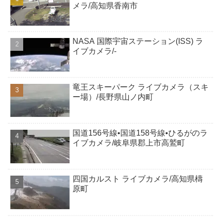
メラ/高知県香南市
NASA 国際宇宙ステーション(ISS) ラ
イブカメラ/-
竜王スキーパーク ライブカメラ（スキ
ー場）/長野県山ノ内町
国道156号線•国道158号線•ひるがのラ
イブカメラ/岐阜県郡上市高鷲町
四国カルスト ライブカメラ/高知県檮
原町