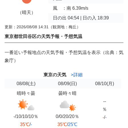
風 ：南 6.39m/s
（晴天）
日の出 04:54 | 日の入 18:39
更新：2026/08/08 14:31
（観測地：梅丘）
東京都世田谷区の天気予報・予想気温
一番近い予報地点の天気予報・予想気温を表示（出典：気
象庁）
東京の天気
>詳細
08/08
(土)
08/09
(日)
08/10
(月)
晴時々曇
曇時々晴
--
％
-/10/10/10％
0/0/20/20％
-
/
-
35℃
/
-
35℃
/
25℃