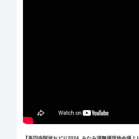
【高円寺阿波おどり2024_みなみ演舞場現地会場より