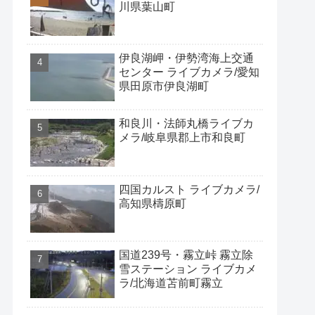
川県葉山町
伊良湖岬・伊勢湾海上交通
センター ライブカメラ/愛知
県田原市伊良湖町
和良川・法師丸橋ライブカ
メラ/岐阜県郡上市和良町
四国カルスト ライブカメラ/
高知県檮原町
国道239号・霧立峠 霧立除
雪ステーション ライブカメ
ラ/北海道苫前町霧立