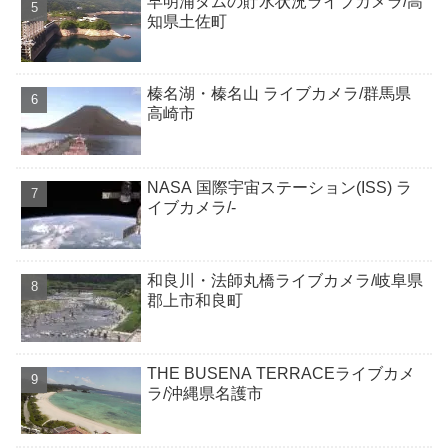
早明浦ダムの貯水状況ライブカメラ/高
知県土佐町
榛名湖・榛名山 ライブカメラ/群馬県
高崎市
NASA 国際宇宙ステーション(ISS) ラ
イブカメラ/-
和良川・法師丸橋ライブカメラ/岐阜県
郡上市和良町
THE BUSENA TERRACEライブカメ
ラ/沖縄県名護市