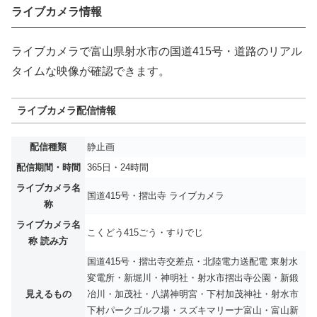
ライブカメラ情報
ライブカメラで富山県射水市の国道415号・道路のリアル
タイムな映像が確認できます。
ライブカメラ配信情報
配信種類
静止画
配信期間・時間
365日・24時間
ライブカメラ名
国道415号・摺出寺 ライブカメラ
称
ライブカメラ名
こくどう415ごう・すりでじ
称 読み方
国道415号・摺出寺交差点・北陸電力送配電 東射水
変電所・新堀川・神明社・射水市摺出寺公園・新鍛
見えるもの
冶川・加茂社・八講神明宮・下村加茂神社・射水市
下村パークゴルフ場・スズキマリーナ富山・富山新