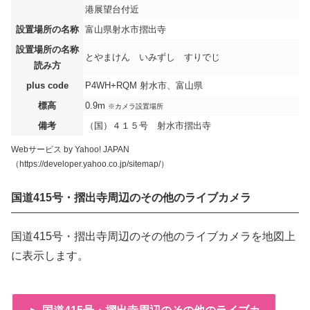
港展望台付近
設置場所の名称
富山県射水市摺出寺
設置場所の名称
とやまけん いみずし すりでじ
読み方
plus code
P4WH+RQM 射水市、富山県
標高
0.9m
※カメラ設置場所
備考
（国）４１５号 射水市摺出寺
Webサービス by Yahoo! JAPAN
（https://developer.yahoo.co.jp/sitemap/）
国道415号・摺出寺周辺のその他のライブカメラ
国道415号・摺出寺周辺のその他のライブカメラを地図上
に表示します。