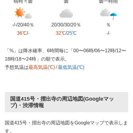
晴時々曇
曇
曇一時雨
-/-/20/40％
20/30/30/20％
％
36℃
/
-
32℃
/
25℃
-
/
-
「%」は降水確率、6時間毎に「00〜06時/06〜12時/12〜
18時/18〜24時」の順で表示。
予想気温は
最高気温(℃)
/
最低気温(℃)
国道415号・摺出寺の周辺地図(Googleマッ
プ)・渋滞情報
国道415号・摺出寺の周辺地図をGoogleマップで表示しま
す。