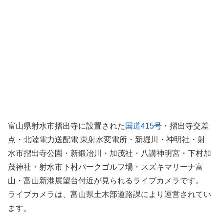
富山県射水市摺出寺に設置された
国道415号
・摺出寺交差
点・北陸電力送配電 東射水変電所・新堀川・神明社・射
水市摺出寺公園・新鍛冶川・加茂社・八講神明宮・下村加
茂神社・射水市下村パークゴルフ場・スズキマリーナ富
山・富山新港展望台付近が見られるライブカメラです。
ライブカメラは、富山県土木部道路課により運営されてい
ます。