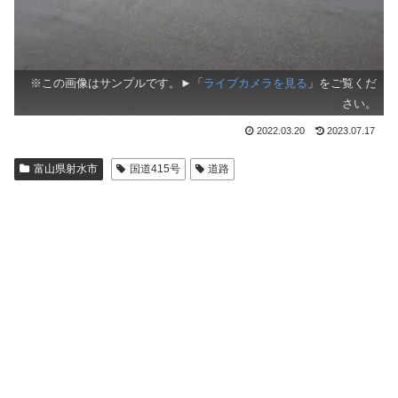
※この画像はサンプルです。►「
ライブカメラを見る
」をご覧くだ
さい。
2022.03.20
2023.07.17
富山県射水市
国道415号
道路