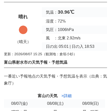
30.96℃
気温：
晴れ
湿度：72%
気圧：1006hPa
風 ：北東 2.92m/s
（晴天）
日の出 05:01 | 日の入 18:53
更新：2026/08/07 15:25
（観測地：倉垣小杉）
富山県射水市の天気予報・予想気温
一番近い予報地点の天気予報・予想気温を表示（出典：気
象庁）
富山の天気
>詳細
08/07
(金)
08/08
(土)
08/09
(日)