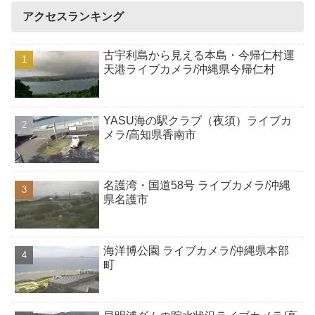
アクセスランキング
古宇利島から見える本島・今帰仁村運
天港ライブカメラ/沖縄県今帰仁村
YASU海の駅クラブ（夜須）ライブカ
メラ/高知県香南市
名護湾・国道58号 ライブカメラ/沖縄
県名護市
海洋博公園 ライブカメラ/沖縄県本部
町