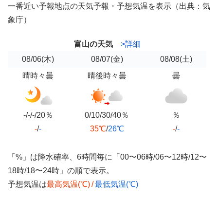
一番近い予報地点の天気予報・予想気温を表示（出典：気
象庁）
富山の天気
>詳細
08/06
(木)
08/07
(金)
08/08
(土)
晴時々曇
晴後時々曇
曇
-/-/-/20％
0/10/30/40％
％
-
/
-
35℃
/
26℃
-
/
-
「%」は降水確率、6時間毎に「00〜06時/06〜12時/12〜
18時/18〜24時」の順で表示。
予想気温は
最高気温(℃)
/
最低気温(℃)