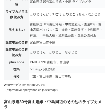
富山県道30号富山港線・中島 ライブカメラ
称
ライブカメラ名
とやまけんどう30ごう とやまこうせん・なかじま
称 読み方
富山県道30号富山港線・中島交差点・国道8号・富
見えるもの
山高岡バイパス・富山港線・富岩運河・中島閘門・
神通川・中島大橋・城川原公園・粟島公園付近
設置場所の名称
富山県富山市中島
設置場所の名称
とやまけん とやまし なかじま
読み方
plus code
P6HG+72X 富山市、富山県
標高
5m
※カメラ設置場所
備考
（主）富山港線 富山市中島
Webサービス by Yahoo! JAPAN
（https://developer.yahoo.co.jp/sitemap/）
富山県道30号富山港線・中島周辺のその他のライブカメ
ラ