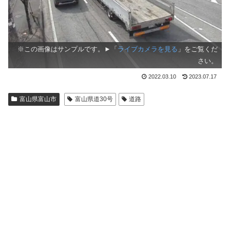
※この画像はサンプルです。►「
ライブカメラを見る
」をご覧くだ
さい。
2022.03.10
2023.07.17
富山県富山市
富山県道30号
道路