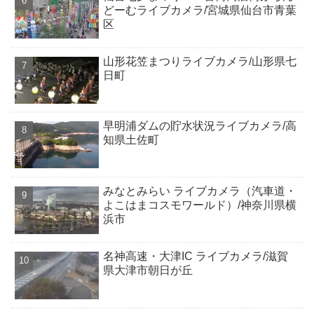
どーむライブカメラ/宮城県仙台市青葉
区
山形花笠まつりライブカメラ/山形県七
日町
早明浦ダムの貯水状況ライブカメラ/高
知県土佐町
みなとみらい ライブカメラ（汽車道・
よこはまコスモワールド）/神奈川県横
浜市
名神高速・大津IC ライブカメラ/滋賀
県大津市朝日が丘