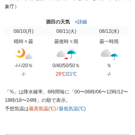
象庁）
酒田の天気
>詳細
08/10
(月)
08/11
(火)
08/12
(水)
晴時々曇
曇後時々雨
曇一時雨
-/-/-/20％
0/40/50/50％
％
-
/
-
29℃
/
21℃
-
/
-
「%」は降水確率、6時間毎に「00〜06時/06〜12時/12〜
18時/18〜24時」の順で表示。
予想気温は
最高気温(℃)
/
最低気温(℃)