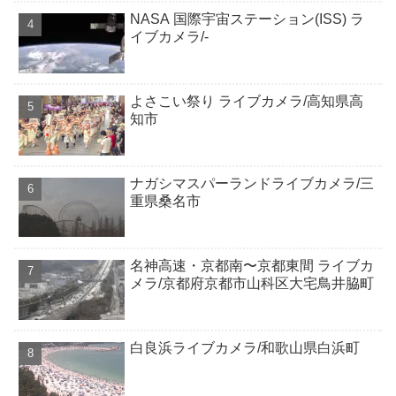
NASA 国際宇宙ステーション(ISS) ラ
イブカメラ/-
よさこい祭り ライブカメラ/高知県高
知市
ナガシマスパーランドライブカメラ/三
重県桑名市
名神高速・京都南〜京都東間 ライブカ
メラ/京都府京都市山科区大宅鳥井脇町
白良浜ライブカメラ/和歌山県白浜町