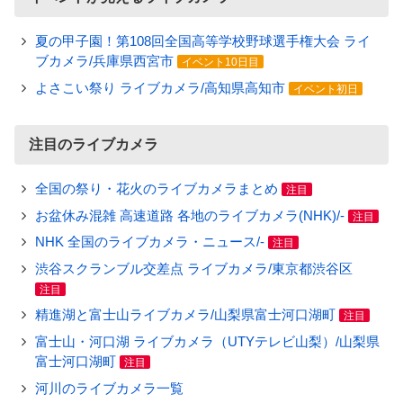
夏の甲子園！第108回全国高等学校野球選手権大会 ライ
ブカメラ/兵庫県西宮市
イベント10日目
よさこい祭り ライブカメラ/高知県高知市
イベント初日
注目のライブカメラ
全国の祭り・花火のライブカメラまとめ
注目
お盆休み混雑 高速道路 各地のライブカメラ(NHK)/-
注目
NHK 全国のライブカメラ・ニュース/-
注目
渋谷スクランブル交差点 ライブカメラ/東京都渋谷区
注目
精進湖と富士山ライブカメラ/山梨県富士河口湖町
注目
富士山・河口湖 ライブカメラ（UTYテレビ山梨）/山梨県
富士河口湖町
注目
河川のライブカメラ一覧