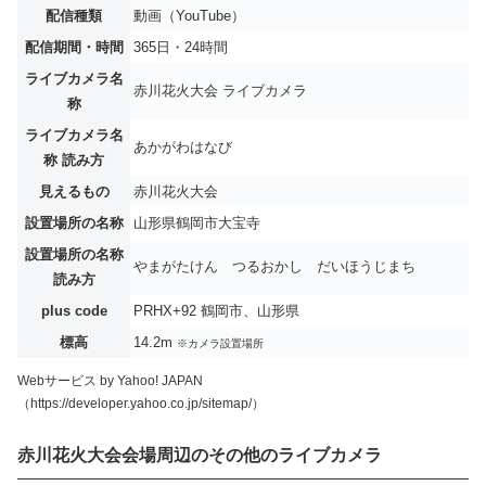
配信種類
動画（YouTube）
配信期間・時間
365日・24時間
ライブカメラ名
赤川花火大会 ライブカメラ
称
ライブカメラ名
あかがわはなび
称 読み方
見えるもの
赤川花火大会
設置場所の名称
山形県鶴岡市大宝寺
設置場所の名称
やまがたけん つるおかし だいほうじまち
読み方
plus code
PRHX+92 鶴岡市、山形県
標高
14.2m
※カメラ設置場所
Webサービス by Yahoo! JAPAN
（https://developer.yahoo.co.jp/sitemap/）
赤川花火大会会場周辺のその他のライブカメラ