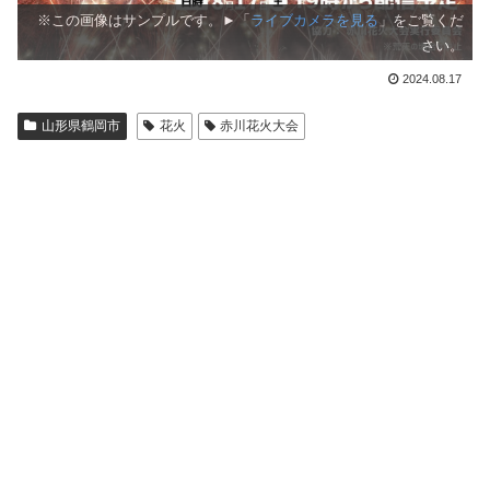
※この画像はサンプルです。►「
ライブカメラを見る
」をご覧くだ
さい。
2024.08.17
山形県鶴岡市
花火
赤川花火大会