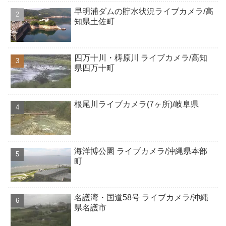
早明浦ダムの貯水状況ライブカメラ/高
知県土佐町
四万十川・梼原川 ライブカメラ/高知
県四万十町
根尾川ライブカメラ(7ヶ所)/岐阜県
海洋博公園 ライブカメラ/沖縄県本部
町
名護湾・国道58号 ライブカメラ/沖縄
県名護市