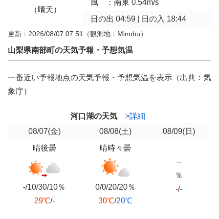
風 ：南東 0.54m/s
（晴天）
日の出 04:59 | 日の入 18:44
更新：2026/08/07 07:51
（観測地：Minobu）
山梨県南部町の天気予報・予想気温
一番近い予報地点の天気予報・予想気温を表示（出典：気
象庁）
河口湖の天気
>詳細
08/07
(金)
08/08
(土)
08/09
(日)
晴後曇
晴時々曇
--
％
-/10/30/10％
0/0/20/20％
-
/
-
29℃
/
-
30℃
/
20℃