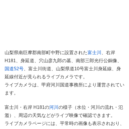
山梨県南巨摩郡南部町中野に設置された
富士川
、右岸
H181、身延道、穴山彦九郎の墓、南部三郎光行公銅像、
国道52号
、富士川街道、山梨県道10号富士川身延線、身
延線付近が見られるライブカメラです。
ライブカメラは、甲府河川国道事務所により運営されてい
ます。
富士川・右岸 H181の
河川
の様子（水位・河川の流れ・氾
濫）、周辺の天気などがライブ映像で確認できます。
ライブカメラページには、平常時の画像も表示されおり、