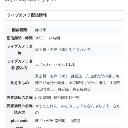
ライブカメラ配信情報
配信種類
静止画
配信期間・時間
365日・24時間
ライブカメラ名
富士川・右岸 H181 ライブカメラ
称
ライブカメラ名
ふじかわ・うがん H181
称 読み方
富士川，右岸 H181，身延道，穴山彦九郎の墓，南
見えるもの
部三郎光行公銅像，国道52号，富士川街道，山梨県
道10号富士川身延線，身延線付近
設置場所の名称
山梨県南巨摩郡南部町中野
設置場所の名称
やまなしけん みなみこまぐんなんぶちょう なか
読み方
の
plus code
8F22+VPH 南部町、山梨県