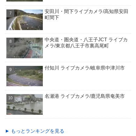
安田川・間下ライブカメラ/高知県安田
町間下
中央道・圏央道・八王子JCT ライブカ
メラ/東京都八王子市裏高尾町
付知川 ライブカメラ/岐阜県中津川市
名瀬港 ライブカメラ/鹿児島県奄美市
► もっとランキングを見る