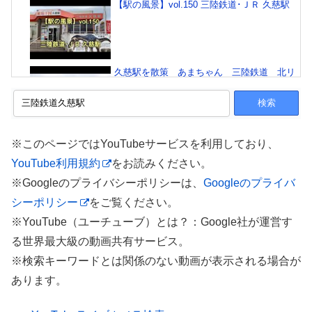
【駅の風景】vol.150 三陸鉄道･ＪＲ 久慈駅
久慈駅を散策 あまちゃん 三陸鉄道 北リ
アス線 JE東日本 八戸線 岩手県久慈市中
央三丁目
三陸鉄道北リアス線久慈駅改札外
※このページではYouTubeサービスを利用しており、
YouTube利用規約
をお読みください。
※Googleのプライバシーポリシーは、
Googleのプライバ
シーポリシー
をご覧ください。
【動く路線図】三陸鉄道リアス線 久慈〜宮古
#travelboast #路線図 #トラベルマップ
※YouTube（ユーチューブ）とは？：Google社が運営す
る世界最大級の動画共有サービス。
※検索キーワードとは関係のない動画が表示される場合が
【三陸鉄道久慈駅に到着】あまちゃんの舞台
あります。
に来た34歳