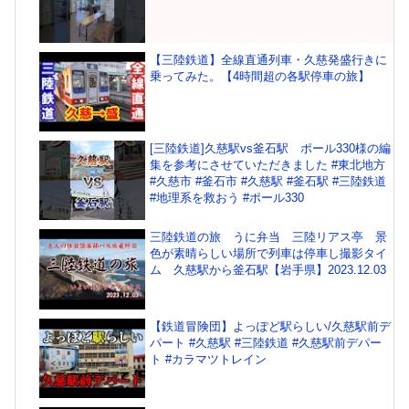
【三陸鉄道】全線直通列車・久慈発盛行きに
乗ってみた。【4時間超の各駅停車の旅】
[三陸鉄道]久慈駅vs釜石駅 ポール330様の編
集を参考にさせていただきました #東北地方
#久慈市 #釜石市 #久慈駅 #釜石駅 #三陸鉄道
#地理系を救おう #ポール330
三陸鉄道の旅 うに弁当 三陸リアス亭 景
色が素晴らしい場所で列車は停車し撮影タイ
ム 久慈駅から釜石駅【岩手県】2023.12.03
【鉄道冒険団】よっぽど駅らしい/久慈駅前デ
パート #久慈駅 #三陸鉄道 #久慈駅前デパー
ト #カラマツトレイン