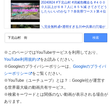
20240824 #下北山村 #消滅危機迫る #４００
０人以上が６８７人に８５％減 さてさてどう
したらいいのかな？？奈良県ワースト第４位
＼完全無料💰×透明すぎる川🐟兵庫の穴場が
すごい🌈✨／
下北山村 不動峠再生プロジェクト2020
※このページではYouTubeサービスを利用しており、
YouTube利用規約
をお読みください。
※Googleのプライバシーポリシーは、
Googleのプライバ
シーポリシー
をご覧ください。
下北山村 川遊び
※YouTube（ユーチューブ）とは？：Google社が運営す
る世界最大級の動画共有サービス。
※検索キーワードとは関係のない動画が表示される場合が
下北山村アーカイブ 2010-001 池神社
あります。