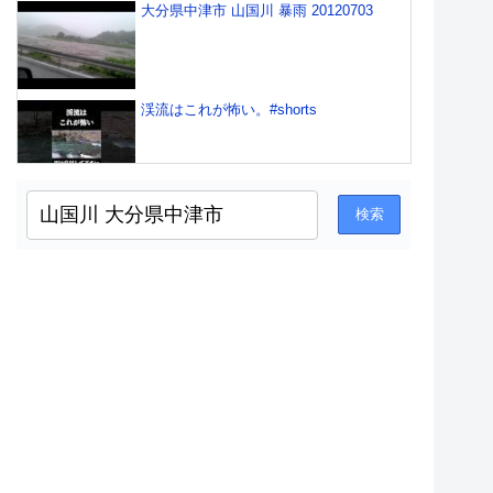
大分県中津市 山国川 暴雨 20120703
渓流はこれが怖い。#shorts
山国川 昭和にタイムスリップ 中津
市 大分県
山国川 渓流ルアー 2015.07.26
山国川河川敷