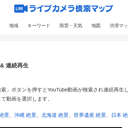
地域
キーワード
雨雲・天気
地図
渋滞マッ
 & 連続再生
」ボタンを押すとYouTube動画が検索され連続再生
して動画を選択します。
 絶景
、
沖縄 絶景
、
北海道 絶景
、
世界遺産 絶景
、
日本 