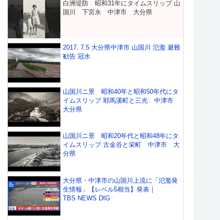
白洲堤防 昭和31年にタイムスリップ 山
国川 下宮永 中津市 大分県
2017. 7.5 大分県中津市 山国川 氾濫 避難
勧告 冠水
山国川ニ景 昭和40年と昭和50年代にタ
イムスリップ 耶馬溪町と三光 中津市
大分県
山国川ニ景 昭和20年代と昭和48年にタ
イムスリップ 古金谷と栄町 中津市 大
分県
大分県・中津市の山国川上流に「氾濫発
生情報」【レベル5相当】発表｜
TBS NEWS DIG