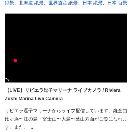
絶景
、
北海道 絶景
、
世界遺産 絶景
、
日本 絶景
、
日本 百景
【LIVE】リビエラ逗子マリーナ ライブカメラ / Riviera
Zushi Marina Live Camera
リビエラ逗子マリーナからライブ配信しています。鎌倉由
比ヶ浜〜江の島・富士山〜大島〜葉山方面がご覧になれま
す。また、 ...