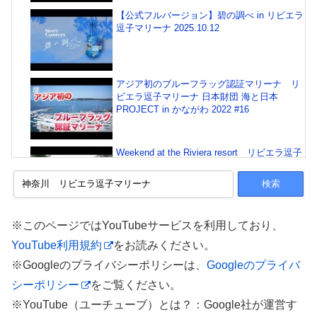
【公式フルバージョン】碧の調べ in リビエラ
逗子マリーナ 2025.10.12
アジア初のブルーフラッグ認証マリーナ リ
ビエラ逗子マリーナ 日本財団 海と日本
PROJECT in かながわ 2022 #16
Weekend at the Riviera resort リビエラ逗子
マリーナ
リビエラ逗子マリーナ 2011
※このページではYouTubeサービスを利用しており、
YouTube利用規約
をお読みください。
※Googleのプライバシーポリシーは、
Googleのプライバ
シーポリシー
をご覧ください。
【マリブファーム逗子マリーナ】
MALIBUFARM RIVIERA-ZUSHI-MARINA
※YouTube（ユーチューブ）とは？：Google社が運営す
リビエラ逗子マリーナ ロサンゼルスマリブ