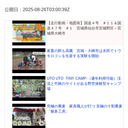
公開日：2025-08-26T03:00:39Z
【走行動画・地図有】国道４号 ＃１１＆国
道４７号 ＃１ 宮城県仙台市宮城野区～宮
城県大崎市
家畜の餌も高騰 宮城・大崎市は水田でトウ
モロコシを生産する実験を開始
UTO UTO -TINY CAMP-（通年利用可能）渓
流と竹林のサイトがある野営体験型キャンプ
場
究極の蕎麦 家具職人が打つ 至極の十割蕎麦
「愉多工房」