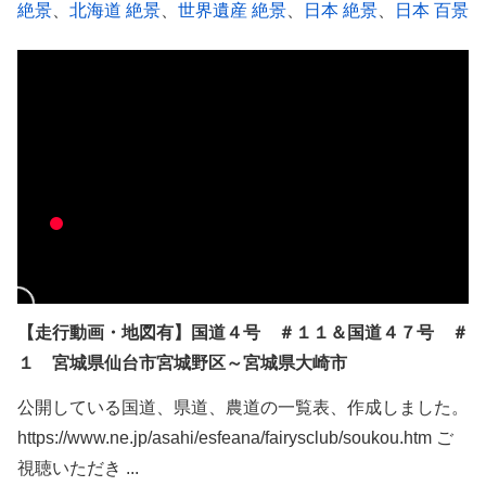
絶景
、
北海道 絶景
、
世界遺産 絶景
、
日本 絶景
、
日本 百景
【走行動画・地図有】国道４号 ＃１１＆国道４７号 ＃
１ 宮城県仙台市宮城野区～宮城県大崎市
公開している国道、県道、農道の一覧表、作成しました。
https://www.ne.jp/asahi/esfeana/fairysclub/soukou.htm ご
視聴いただき ...