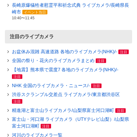
長崎原爆犠牲者慰霊平和祈念式典 ライブカメラ/長崎県長
崎市
イベント当日
10:40〜11:45
注目のライブカメラ
お盆休み混雑 高速道路 各地のライブカメラ(NHK)/-
注目
全国の祭り・花火のライブカメラまとめ
注目
【地震】熊本県で震度7 各地のライブカメラ(NHK)/-
注目
NHK 全国のライブカメラ・ニュース/-
注目
渋谷スクランブル交差点 ライブカメラ/東京都渋谷区
注目
精進湖と富士山ライブカメラ/山梨県富士河口湖町
注目
富士山・河口湖 ライブカメラ（UTYテレビ山梨）/山梨県
富士河口湖町
注目
河川のライブカメラ一覧