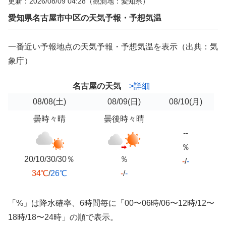
更新：2026/08/09 04:28
（観測地：愛知県）
愛知県名古屋市中区の天気予報・予想気温
一番近い予報地点の天気予報・予想気温を表示（出典：気
象庁）
名古屋の天気
>詳細
08/08
(土)
08/09
(日)
08/10
(月)
曇時々晴
曇後時々晴
--
％
20/10/30/30％
％
-
/
-
34℃
/
26℃
-
/
-
「%」は降水確率、6時間毎に「00〜06時/06〜12時/12〜
18時/18〜24時」の順で表示。