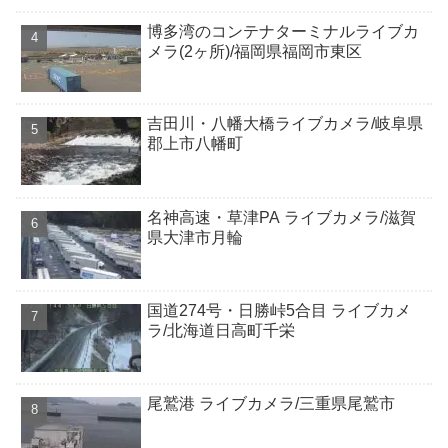
博多湾のコンテナターミナルライブカ
メラ(2ヶ所)/福岡県福岡市東区
吉田川・八幡大橋ライブカメラ/岐阜県
郡上市八幡町
名神高速・草津PA ライブカメラ/滋賀
県大津市月輪
国道274号・日勝峠5合目 ライブカメ
ラ/北海道日高町千栄
尾鷲港 ライブカメラ/三重県尾鷲市