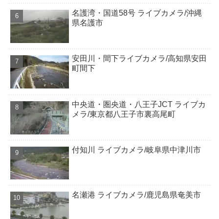
名護湾・国道58号 ライブカメラ/沖縄
県名護市
安田川・間下ライブカメラ/高知県安田
町間下
中央道・圏央道・八王子JCT ライブカ
メラ/東京都八王子市裏高尾町
付知川 ライブカメラ/岐阜県中津川市
名瀬港 ライブカメラ/鹿児島県奄美市