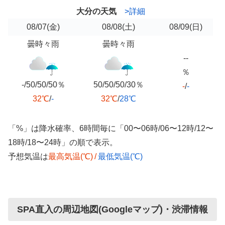
大分の天気
>詳細
08/07
(金)
08/08
(土)
08/09
(日)
曇時々雨
曇時々雨
--
％
-/50/50/50％
50/50/50/30％
-
/
-
32℃
/
-
32℃
/
28℃
「%」は降水確率、6時間毎に「00〜06時/06〜12時/12〜
18時/18〜24時」の順で表示。
予想気温は
最高気温(℃)
/
最低気温(℃)
SPA直入の周辺地図(Googleマップ)・渋滞情報