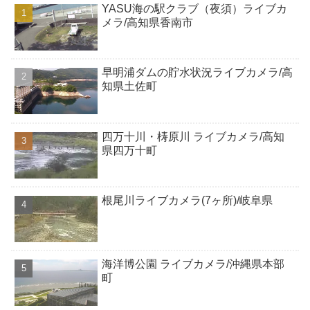
YASU海の駅クラブ（夜須）ライブカ
メラ/高知県香南市
早明浦ダムの貯水状況ライブカメラ/高
知県土佐町
四万十川・梼原川 ライブカメラ/高知
県四万十町
根尾川ライブカメラ(7ヶ所)/岐阜県
海洋博公園 ライブカメラ/沖縄県本部
町