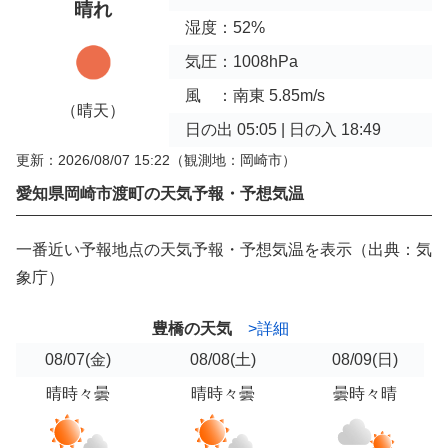
晴れ
湿度：52%
気圧：1008hPa
風 ：南東 5.85m/s
（晴天）
日の出 05:05 | 日の入 18:49
更新：2026/08/07 15:22
（観測地：岡崎市）
愛知県岡崎市渡町の天気予報・予想気温
一番近い予報地点の天気予報・予想気温を表示（出典：気
象庁）
豊橋の天気
>詳細
08/07
(金)
08/08
(土)
08/09
(日)
晴時々曇
晴時々曇
曇時々晴