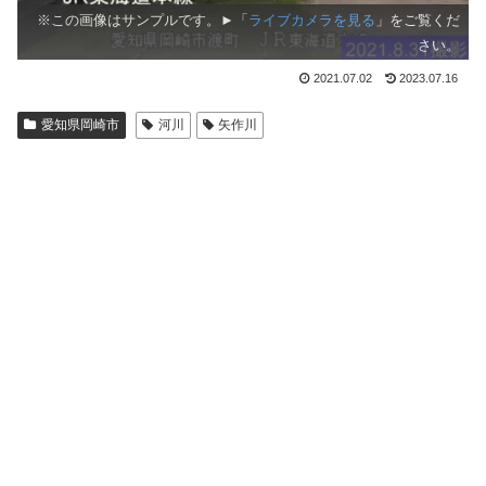
※この画像はサンプルです。►「
ライブカメラを見る
」をご覧くだ
さい。
2021.07.02
2023.07.16
愛知県岡崎市
河川
矢作川