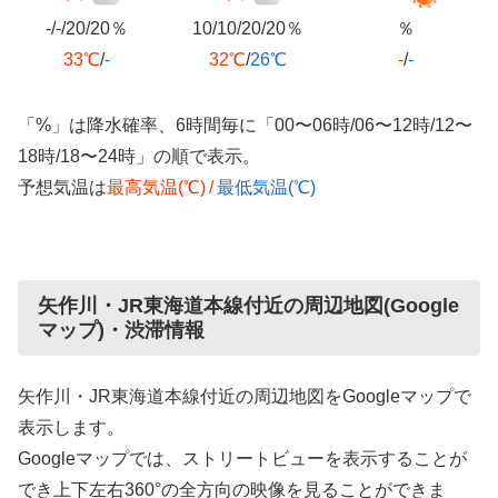
-/-/20/20％
10/10/20/20％
％
33℃
/
-
32℃
/
26℃
-
/
-
「%」は降水確率、6時間毎に「00〜06時/06〜12時/12〜
18時/18〜24時」の順で表示。
予想気温は
最高気温(℃)
/
最低気温(℃)
矢作川・JR東海道本線付近の周辺地図(Google
マップ)・渋滞情報
矢作川・JR東海道本線付近の周辺地図をGoogleマップで
表示します。
Googleマップでは、ストリートビューを表示することが
でき上下左右360°の全方向の映像を見ることができま