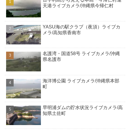
天港ライブカメラ/沖縄県今帰仁村
YASU海の駅クラブ（夜須）ライブカ
メラ/高知県香南市
名護湾・国道58号 ライブカメラ/沖縄
県名護市
海洋博公園 ライブカメラ/沖縄県本部
町
早明浦ダムの貯水状況ライブカメラ/高
知県土佐町