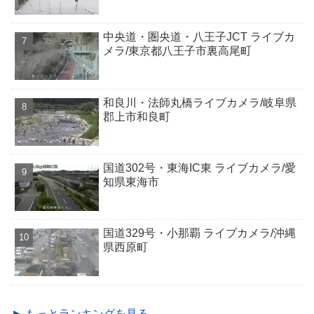
中央道・圏央道・八王子JCT ライブカ
メラ/東京都八王子市裏高尾町
和良川・法師丸橋ライブカメラ/岐阜県
郡上市和良町
国道302号・東海IC東 ライブカメラ/愛
知県東海市
国道329号・小那覇 ライブカメラ/沖縄
県西原町
► もっとランキングを見る