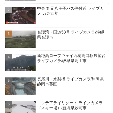
中央道 元八王子バス停付近 ライブカ
メラ/東京都
名護湾・国道58号 ライブカメラ/沖縄
県名護市
新穂高ロープウェイ西穂高口駅展望台
ライブカメラ/岐阜県高山市
長尾川・水梨橋 ライブカメラ/静岡県
静岡市葵区
ロッテアライリゾート ライブカメラ
（スキー場）/新潟県妙高市