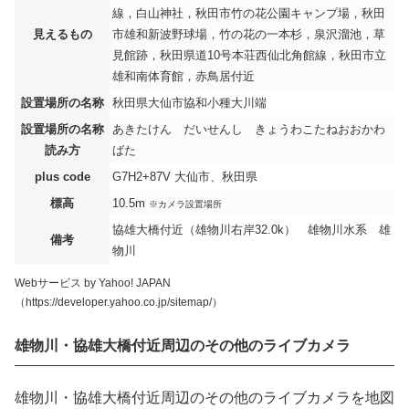
線，白山神社，秋田市竹の花公園キャンプ場，秋田
見えるもの
市雄和新波野球場，竹の花の一本杉，泉沢溜池，草
見館跡，秋田県道10号本荘西仙北角館線，秋田市立
雄和南体育館，赤鳥居付近
設置場所の名称
秋田県大仙市協和小種大川端
設置場所の名称
あきたけん だいせんし きょうわこたねおおかわ
読み方
ばた
plus code
G7H2+87V 大仙市、秋田県
標高
10.5m
※カメラ設置場所
協雄大橋付近（雄物川右岸32.0k） 雄物川水系 雄
備考
物川
Webサービス by Yahoo! JAPAN
（https://developer.yahoo.co.jp/sitemap/）
雄物川・協雄大橋付近周辺のその他のライブカメラ
雄物川・協雄大橋付近周辺のその他のライブカメラを地図