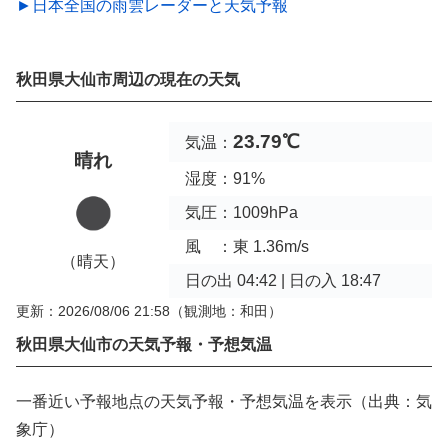
►日本全国の雨雲レーダーと天気予報
秋田県大仙市周辺の現在の天気
23.79℃
気温：
晴れ
湿度：91%
気圧：1009hPa
風 ：東 1.36m/s
（晴天）
日の出 04:42 | 日の入 18:47
更新：2026/08/06 21:58
（観測地：和田）
秋田県大仙市の天気予報・予想気温
一番近い予報地点の天気予報・予想気温を表示（出典：気
象庁）