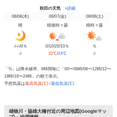
秋田の天気
>詳細
08/06
(木)
08/07
(金)
08/08
(土)
晴
晴後時々曇
晴時々曇
-/-/-/0％
0/10/20/10％
％
-
/
-
32℃
/
24℃
-
/
-
「%」は降水確率、6時間毎に「00〜06時/06〜12時/12〜
18時/18〜24時」の順で表示。
予想気温は
最高気温(℃)
/
最低気温(℃)
雄物川・協雄大橋付近の周辺地図(Googleマッ