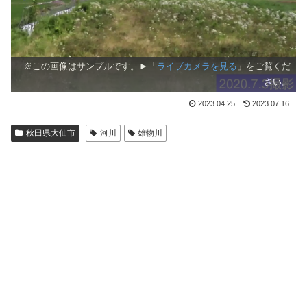
※この画像はサンプルです。►「
ライブカメラを見る
」をご覧くだ
さい。
2023.04.25
2023.07.16
秋田県大仙市
河川
雄物川