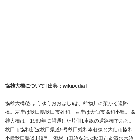
協雄大橋について [出典：wikipedia]
協雄大橋(きょうゆうおおはし)は、雄物川に架かる道路
橋。左岸は秋田県秋田市雄和、右岸は大仙市協和小種。協
雄大橋は、1989年に開通した片側1車線の道路橋である。
秋田市協和新波秋田県道9号秋田雄和本荘線と大仙市協和
小種秋田県道149号土淵杉山田線を結ぶ秋田市道清水木線