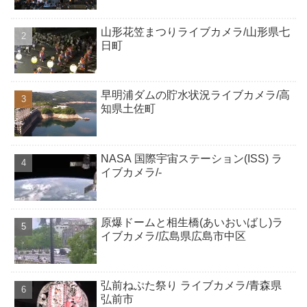
山形花笠まつりライブカメラ/山形県七
日町
早明浦ダムの貯水状況ライブカメラ/高
知県土佐町
NASA 国際宇宙ステーション(ISS) ラ
イブカメラ/-
原爆ドームと相生橋(あいおいばし)ラ
イブカメラ/広島県広島市中区
弘前ねぷた祭り ライブカメラ/青森県
弘前市