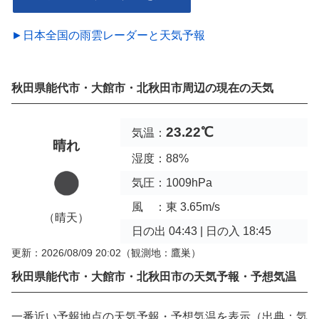
►日本全国の雨雲レーダーと天気予報
秋田県能代市・大館市・北秋田市周辺の現在の天気
23.22℃
気温：
晴れ
湿度：88%
気圧：1009hPa
風 ：東 3.65m/s
（晴天）
日の出 04:43 | 日の入 18:45
更新：2026/08/09 20:02
（観測地：鷹巣）
秋田県能代市・大館市・北秋田市の天気予報・予想気温
一番近い予報地点の天気予報・予想気温を表示（出典：気