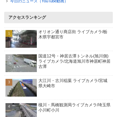
今日のニュース（YouTube動画）
アクセスランキング
オリオン通り商店街 ライブカメラ/栃
木県宇都宮市
国道12号・神居古潭トンネル(旭川側)
ライブカメラ/北海道旭川市神居町神居
古潭
大江川・古川稲葉 ライブカメラ/宮城
県大崎市
槻川・馬橋観測局ライブカメラ/埼玉県
小川町小川