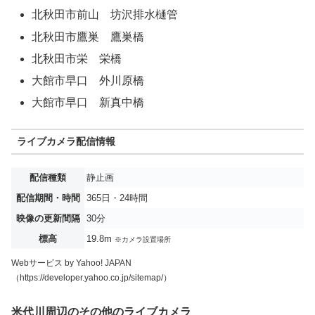
北秋田市前山 坊沢排水樋管
北秋田市鷹巣 鷹巣橋
北秋田市栄 栄橋
大館市早口 外川原橋
大館市早口 新真中橋
ライブカメラ配信情報
配信種類
静止画
配信期間・時間
365日・24時間
映像の更新間隔
30分
標高
19.8m
※カメラ設置場所
Webサービス by Yahoo! JAPAN
（https://developer.yahoo.co.jp/sitemap/）
米代川周辺のその他のライブカメラ