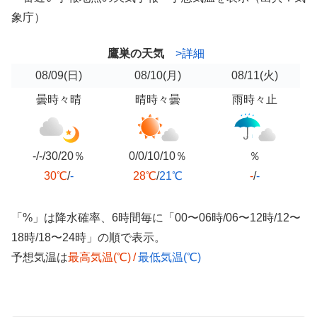
象庁）
鷹巣の天気
>詳細
08/09
(日)
08/10
(月)
08/11
(火)
曇時々晴
晴時々曇
雨時々止
-/-/30/20％
0/0/10/10％
％
30℃
/
-
28℃
/
21℃
-
/
-
「%」は降水確率、6時間毎に「00〜06時/06〜12時/12〜
18時/18〜24時」の順で表示。
予想気温は
最高気温(℃)
/
最低気温(℃)