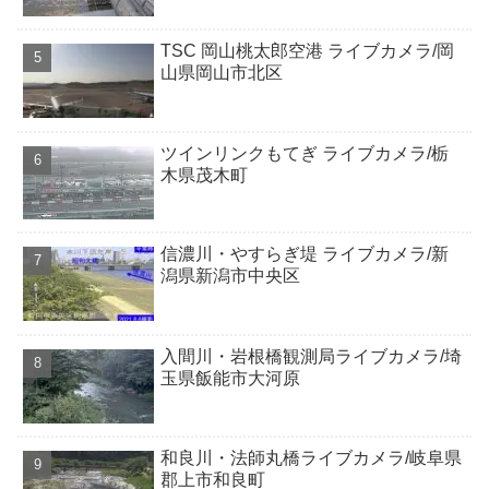
TSC 岡山桃太郎空港 ライブカメラ/岡
山県岡山市北区
ツインリンクもてぎ ライブカメラ/栃
木県茂木町
信濃川・やすらぎ堤 ライブカメラ/新
潟県新潟市中央区
入間川・岩根橋観測局ライブカメラ/埼
玉県飯能市大河原
和良川・法師丸橋ライブカメラ/岐阜県
郡上市和良町