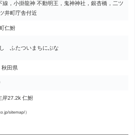
屋下線，小掛龍神 不動明王，鬼神神社，銀杏橋，二ツ
ツ井町庁舎付近
町仁鮒
し ふたついまちにぶな
市、秋田県
所
27.2k 仁鮒
o.jp/sitemap/）