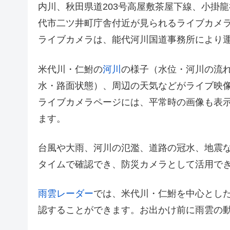
内川、秋田県道203号高屋敷茶屋下線、小掛
代市二ツ井町庁舎付近が見られるライブカメ
ライブカメラは、能代河川国道事務所により
米代川・仁鮒の
河川
の様子（水位・河川の流
水・路面状態）、周辺の天気などがライブ映
ライブカメラページには、平常時の画像も表
ます。
台風や大雨、河川の氾濫、道路の冠水、地震
タイムで確認でき、防災カメラとして活用で
雨雲レーダー
では、米代川・仁鮒を中心とし
認することができます。お出かけ前に雨雲の