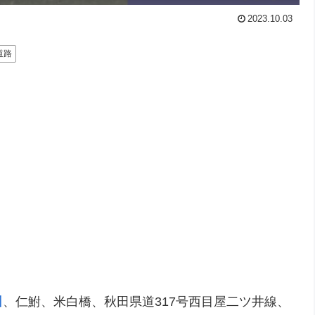
2023.10.03
道路
川
、仁鮒、米白橋、秋田県道317号西目屋二ツ井線、