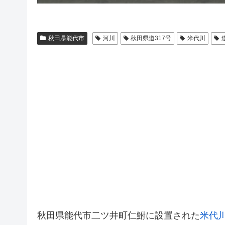
秋田県能代市
河川
秋田県道317号
米代川
秋田県能代市二ツ井町仁鮒に設置された
米代