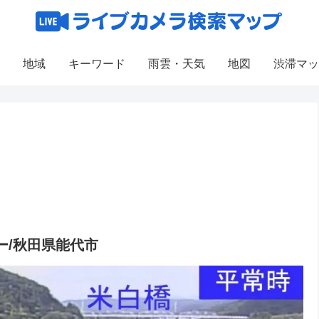
地域
キーワード
雨雲・天気
地図
渋滞マッ
ー/秋田県能代市