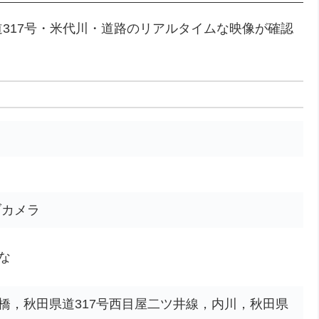
317号・米代川・道路のリアルタイムな映像が確認
ブカメラ
な
橋，秋田県道317号西目屋二ツ井線，内川，秋田県