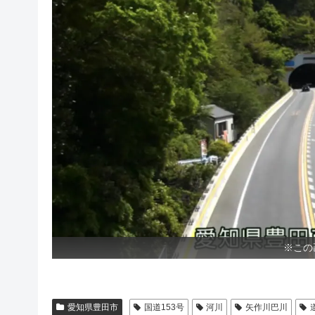
※この
愛知県豊田市
国道153号
河川
矢作川巴川