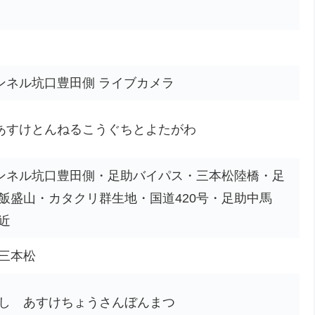
トンネル坑口豊田側 ライブカメラ
・あすけとんねるこうぐちとよたがわ
トンネル坑口豊田側・足助バイパス・三本松陸橋・足
飯盛山・カタクリ群生地・国道420号・足助中馬
近
三本松
し あすけちょうさんぼんまつ