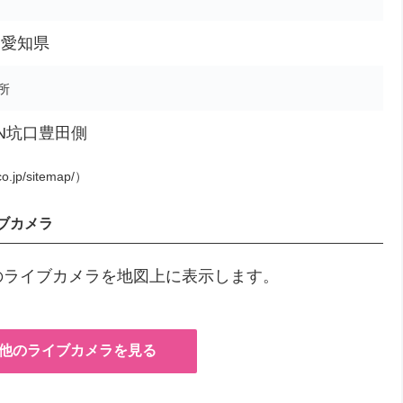
、愛知県
所
助TN坑口豊田側
o.jp/sitemap/）
ブカメラ
他のライブカメラを地図上に表示します。
の他のライブカメラを見る