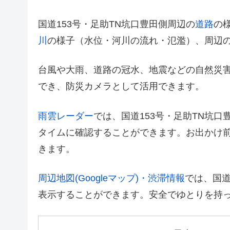
国道153号・足助TN坑口豊田側周辺の
道路
の
川
の様子（水位・河川の流れ・氾濫）、周辺
台風や大雨、道路の冠水、地震などの自然災
でき、防災カメラとして活用できます。
雨雲レーダー
では、国道153号・足助TN坑
タイムに確認することができます。お出かけ
きます。
周辺地図(Googleマップ)・渋滞情報
では、国道
表示することができます。安全でゆとりを持