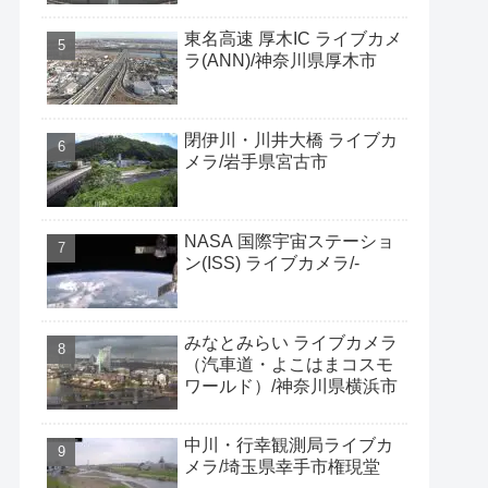
東名高速 厚木IC ライブカメ
ラ(ANN)/神奈川県厚木市
閉伊川・川井大橋 ライブカ
メラ/岩手県宮古市
NASA 国際宇宙ステーショ
ン(ISS) ライブカメラ/-
みなとみらい ライブカメラ
（汽車道・よこはまコスモ
ワールド）/神奈川県横浜市
中川・行幸観測局ライブカ
メラ/埼玉県幸手市権現堂