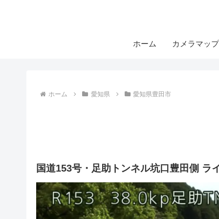
ホーム
カメラマップ
ホーム
愛知県
愛知県豊田市
国道153号・足助トンネル坑口豊田側 ラ