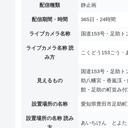
配信種類
静止画
配信期間・時間
365日・24時間
ライブカメラ名称
国道153号・足助
ライブカメラ名称 読
こくどう153ごう
み方
国道153号・足助
見えるもの
助八幡宮・香嵐渓・
館・足助の町並み付
設置場所の名称
愛知県豊田市足助町
設置場所の名称 読み
あいちけん とよた
方