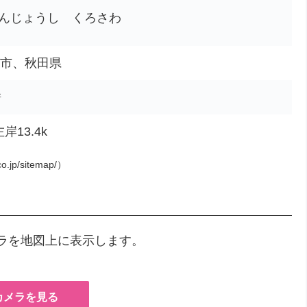
んじょうし くろさわ
本荘市、秋田県
所
岸13.4k
o.jp/sitemap/）
メラを地図上に表示します。
カメラを見る