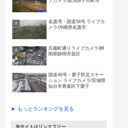
ブカメラ/新潟県十日町市
名護湾・国道58号 ライブカ
メラ/沖縄県名護市
呉服町通りライブカメラ/静
岡県静岡市葵区
国道48号・愛子防災ステー
ション ライブカメラ/宮城県
仙台市青葉区下愛子
► もっとランキングを見る
当サイトはリンクフリー