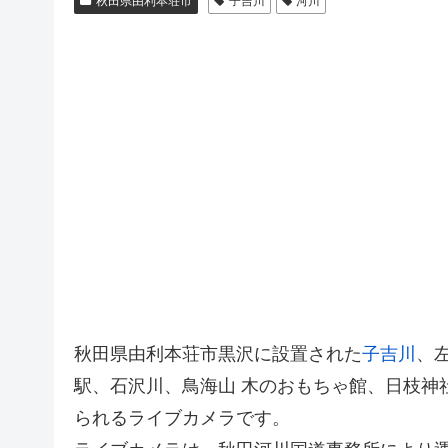
秋田県由利本荘市
子吉川
河川
秋田県由利本荘市黒沢に設置された
子吉川
、左
駅、石沢川、鳥海山 木のおもちゃ館、日枝神
られるライブカメラです。