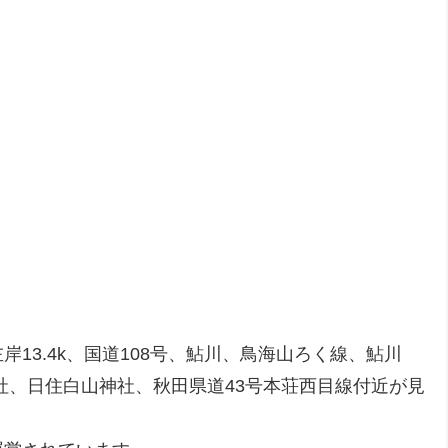
岸13.4k、国道108号、鮎川、鳥海山ろく線、鮎川
社、日住白山神社、秋田県道43号本荘西目線付近が見