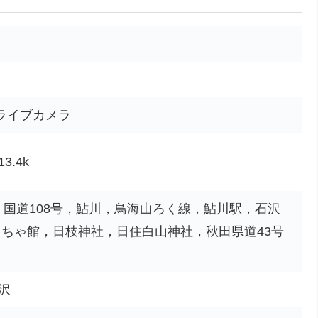
 ライブカメラ
.4k
k，国道108号，鮎川，鳥海山ろく線，鮎川駅，石沢
もちゃ館，日枝神社，日住白山神社，秋田県道43号
沢