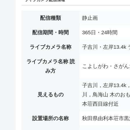
配信種類
静止画
配信期間・時間
365日・24時間
ライブカメラ名称
子吉川・左岸13.4k
ライブカメラ名称 読
こよしがわ・さがん13
み方
子吉川，左岸13.4
見えるもの
川，鳥海山 木のお
本荘西目線付近
設置場所の名称
秋田県由利本荘市黒