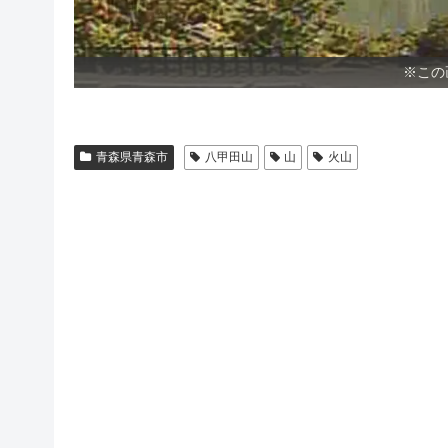
※この
青森県青森市
八甲田山
山
火山