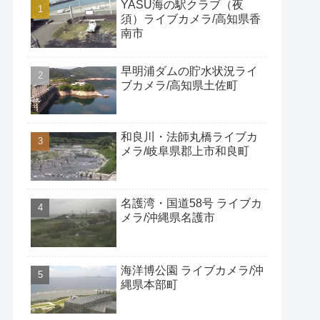
YASU海の駅クラブ（夜
須）ライブカメラ/高知県香
南市
早明浦ダムの貯水状況ライ
ブカメラ/高知県土佐町
和良川・法師丸橋ライブカ
メラ/岐阜県郡上市和良町
名護湾・国道58号 ライブカ
メラ/沖縄県名護市
海洋博公園 ライブカメラ/沖
縄県本部町