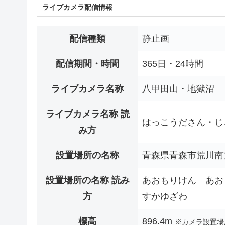
ライブカメラ配信情報
配信種類
静止画
配信期間・時間
365日・24時間
ライブカメラ名称
八甲田山・地獄沼
ライブカメラ名称 読
はっこうださん・じ
み方
設置場所の名称
青森県青森市荒川南
設置場所の名称 読み
あおもりけん あお
方
すかゆざわ
標高
896.4m
※カメラ設置場