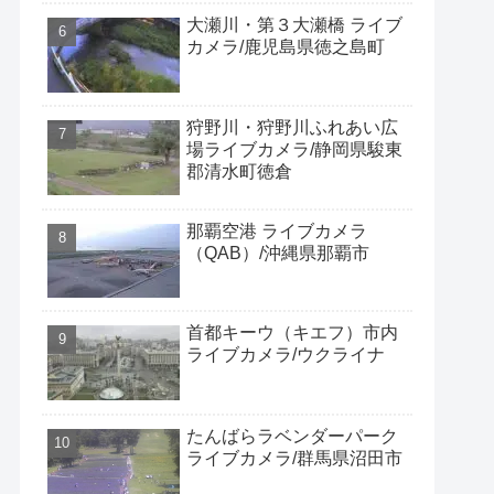
大瀬川・第３大瀬橋 ライブ
カメラ/鹿児島県徳之島町
狩野川・狩野川ふれあい広
場ライブカメラ/静岡県駿東
郡清水町徳倉
那覇空港 ライブカメラ
（QAB）/沖縄県那覇市
首都キーウ（キエフ）市内
ライブカメラ/ウクライナ
たんばらラベンダーパーク
ライブカメラ/群馬県沼田市