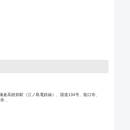
鎌倉高校前駅（江ノ島電鉄線）、国道134号、龍口寺、
...