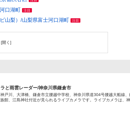
注目
士河口湖町
注目
レビ山梨）/山梨県富士河口湖町
注目
メラと雨雲レーダー/神奈川県鎌倉市
神戸川、大津橋、鎌倉市立腰越中学校、神奈川県道304号腰越大船線、
族館、江島神社付近が見られるライブカメラです。ライブカメラは、神奈