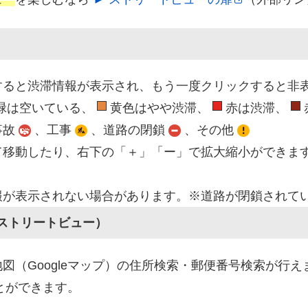
すると渋滞情報が表示され、もう一度クリックすると非
緑は空いている、
黄色はやや渋滞、
赤は渋滞、
事故
、工事
、道路の閉鎖
、その他
て移動したり、右下の「＋」「ー」で拡大縮小ができま
報が表示されない場合があります。※道路が閉鎖されて
（ストリートビュー）
図（Googleマップ）の住所検索・郵便番号検索が行え
ことができます。