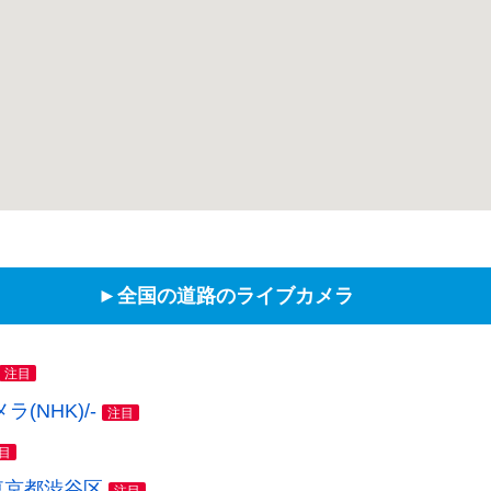
►全国の道路のライブカメラ
注目
NHK)/-
注目
目
東京都渋谷区