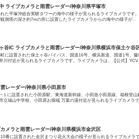
中 ライブカメラと雨雲レーダー/神奈川県平塚市
れた平塚沖総合実験タワーの海中の様子が見られるライブカメラです。ライ
観測塔の深さ約7mの所に設置したライブカメラからの海中の様子が...
ヶ谷IC ライブカメラと雨雲レーダー/神奈川県横浜市保土ケ谷
町に設置された保土ヶ谷バイパス、国道16号、横浜新道、国道1号、
井川付近が見られるライブカメラです。ライブカメラは、【公式】YCV..
雨雲レーダー/神奈川県小田原市
−１に設置された小田原駅、東海道新幹線、小田急小田原線、箱根登山
市立城山中学校、小田原お堀端 万葉の湯付近が見られるライブカメラです
ブカメラと雨雲レーダー/神奈川県横浜市金沢区
10番に設置された金沢まつり花火大会の様子が見られるライブカメラです